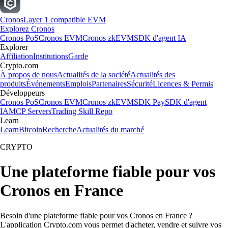
Cronos
Layer 1 compatible EVM
Explorez Cronos
Cronos PoS
Cronos EVM
Cronos zkEVM
SDK d'agent IA
Explorer
Affiliation
Institutions
Garde
Crypto.com
À propos de nous
Actualités de la société
Actualités des
produits
Événements
Emplois
Partenaires
Sécurité
Licences & Permis
Développeurs
Cronos PoS
Cronos EVM
Cronos zkEVM
SDK Pay
SDK d'agent
IA
MCP Servers
Trading Skill Repo
Learn
Learn
Bitcoin
Recherche
Actualités du marché
CRYPTO
Une plateforme fiable pour vos
Cronos en France
Besoin d'une plateforme fiable pour vos Cronos en France ?
L'application Crypto.com vous permet d'acheter, vendre et suivre vos