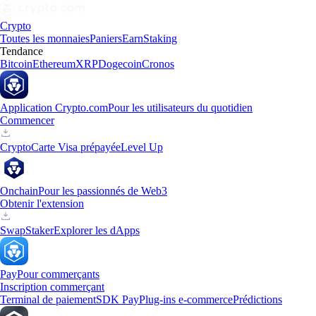
Crypto
Toutes les monnaies
Paniers
Earn
Staking
Tendance
Bitcoin
Ethereum
XRP
Dogecoin
Cronos
Application Crypto.com
Pour les utilisateurs du quotidien
Commencer
Crypto
Carte Visa prépayée
Level Up
Onchain
Pour les passionnés de Web3
Obtenir l'extension
Swap
Staker
Explorer les dApps
Pay
Pour commerçants
Inscription commerçant
Terminal de paiement
SDK Pay
Plug-ins e-commerce
Prédictions