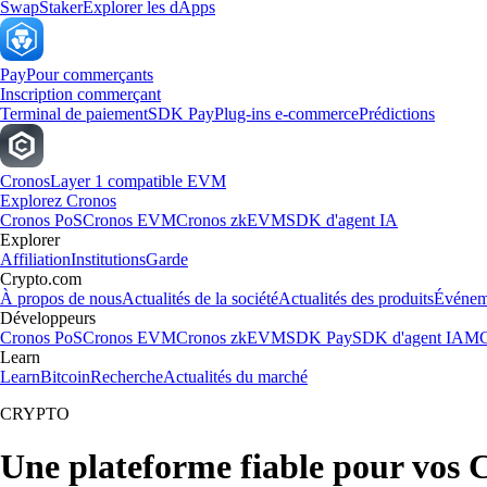
Swap
Staker
Explorer les dApps
Pay
Pour commerçants
Inscription commerçant
Terminal de paiement
SDK Pay
Plug-ins e-commerce
Prédictions
Cronos
Layer 1 compatible EVM
Explorez Cronos
Cronos PoS
Cronos EVM
Cronos zkEVM
SDK d'agent IA
Explorer
Affiliation
Institutions
Garde
Crypto.com
À propos de nous
Actualités de la société
Actualités des produits
Événem
Développeurs
Cronos PoS
Cronos EVM
Cronos zkEVM
SDK Pay
SDK d'agent IA
MC
Learn
Learn
Bitcoin
Recherche
Actualités du marché
CRYPTO
Une plateforme fiable pour vos