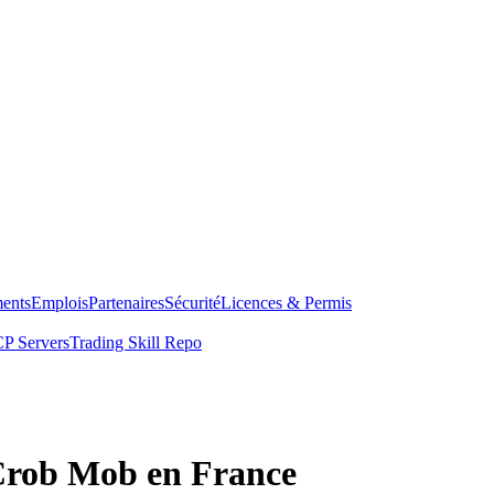
ents
Emplois
Partenaires
Sécurité
Licences & Permis
P Servers
Trading Skill Repo
 Crob Mob en France