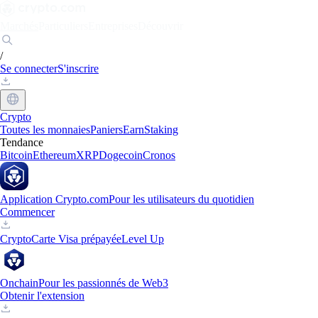
Marchés
Particuliers
Entreprises
Découvrir
/
Se connecter
S'inscrire
Crypto
Toutes les monnaies
Paniers
Earn
Staking
Tendance
Bitcoin
Ethereum
XRP
Dogecoin
Cronos
Application Crypto.com
Pour les utilisateurs du quotidien
Commencer
Crypto
Carte Visa prépayée
Level Up
Onchain
Pour les passionnés de Web3
Obtenir l'extension