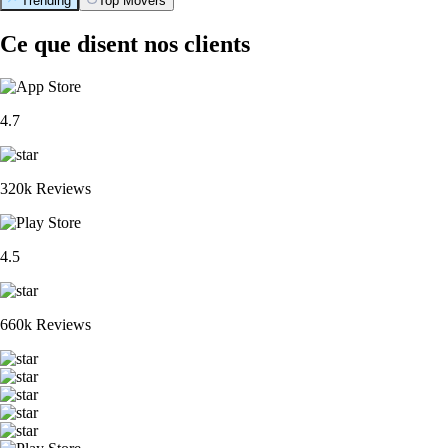
Trending
Top Movers
Ce que disent nos clients
4.7
320k Reviews
4.5
660k Reviews