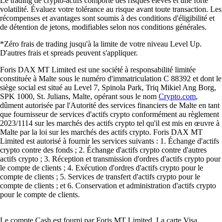
Le trading de crypto-actifs comporte des risques élevés et une forte
volatilité. Évaluez votre tolérance au risque avant toute transaction. Les
récompenses et avantages sont soumis à des conditions d'éligibilité et
de détention de jetons, modifiables selon nos conditions générales.
*Zéro frais de trading jusqu'à la limite de votre niveau Level Up.
D'autres frais et spreads peuvent s'appliquer.
Foris DAX MT Limited est une société à responsabilité limitée
constituée à Malte sous le numéro d'immatriculation C 88392 et dont le
siège social est situé au Level 7, Spinola Park, Triq Mikiel Ang Borg,
SPK 1000, St. Julians, Malte, opérant sous le nom
Crypto.com
,
dûment autorisée par l'Autorité des services financiers de Malte en tant
que fournisseur de services d'actifs crypto conformément au règlement
2023/1114 sur les marchés des actifs crypto tel qu'il est mis en œuvre à
Malte par la loi sur les marchés des actifs crypto. Foris DAX MT
Limited est autorisé à fournir les services suivants : 1. Échange d'actifs
crypto contre des fonds ; 2. Échange d'actifs crypto contre d'autres
actifs crypto ; 3. Réception et transmission d'ordres d'actifs crypto pour
le compte de clients ; 4. Exécution d'ordres d'actifs crypto pour le
compte de clients ; 5. Services de transfert d'actifs crypto pour le
compte de clients ; et 6. Conservation et administration d'actifs crypto
pour le compte de clients.
Le compte Cash est fourni par Foris MT Limited. La carte Visa