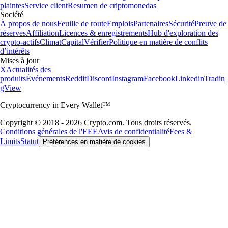
plaintes
Service client
Resumen de criptomonedas
Société
À propos de nous
Feuille de route
Emplois
Partenaires
Sécurité
Preuve de
réserves
Affiliation
Licences & enregistrements
Hub d'exploration des
crypto-actifs
Climat
Capital
Vérifier
Politique en matière de conflits
d’intérêts
Mises à jour
X
Actualités des
produits
Événements
Reddit
Discord
Instagram
Facebook
Linkedin
Tradin
gView
Cryptocurrency in Every Wallet™
Copyright © 2018 - 2026 Crypto.com. Tous droits réservés.
Conditions générales de l'EEE
Avis de confidentialité
Fees &
Limits
Statut
Préférences en matière de cookies