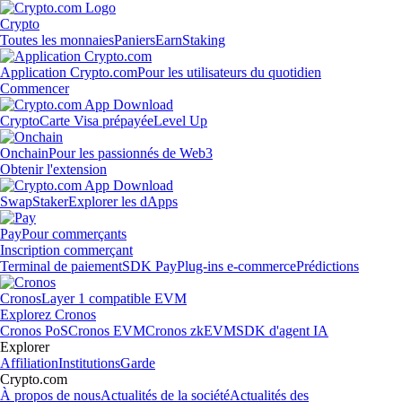
Crypto
Toutes les monnaies
Paniers
Earn
Staking
Application Crypto.com
Pour les utilisateurs du quotidien
Commencer
Crypto
Carte Visa prépayée
Level Up
Onchain
Pour les passionnés de Web3
Obtenir l'extension
Swap
Staker
Explorer les dApps
Pay
Pour commerçants
Inscription commerçant
Terminal de paiement
SDK Pay
Plug-ins e-commerce
Prédictions
Cronos
Layer 1 compatible EVM
Explorez Cronos
Cronos PoS
Cronos EVM
Cronos zkEVM
SDK d'agent IA
Explorer
Affiliation
Institutions
Garde
Crypto.com
À propos de nous
Actualités de la société
Actualités des