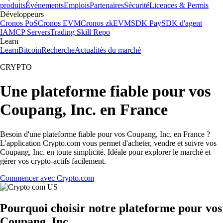
produits
Événements
Emplois
Partenaires
Sécurité
Licences & Permis
Développeurs
Cronos PoS
Cronos EVM
Cronos zkEVM
SDK Pay
SDK d'agent
IA
MCP Servers
Trading Skill Repo
Learn
Learn
Bitcoin
Recherche
Actualités du marché
CRYPTO
Une plateforme fiable pour vos
Coupang, Inc. en France
Besoin d'une plateforme fiable pour vos Coupang, Inc. en France ?
L'application Crypto.com vous permet d'acheter, vendre et suivre vos
Coupang, Inc. en toute simplicité. Idéale pour explorer le marché et
gérer vos crypto-actifs facilement.
Commencer avec Crypto.com
Pourquoi choisir notre plateforme pour vos
Coupang, Inc.