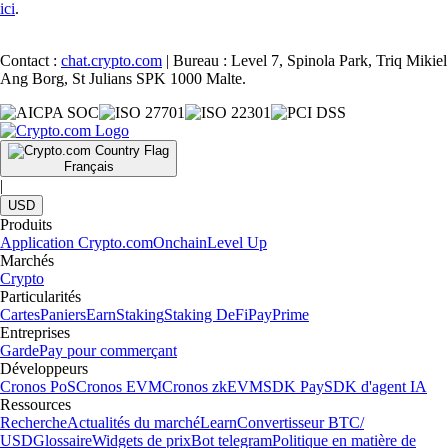
ici
.
Contact :
chat.crypto.com
| Bureau : Level 7, Spinola Park, Triq Mikiel
Ang Borg, St Julians SPK 1000 Malte.
Français
|
USD
Produits
Application Crypto.com
Onchain
Level Up
Marchés
Crypto
Particularités
Cartes
Paniers
Earn
Staking
Staking DeFi
Pay
Prime
Entreprises
Garde
Pay pour commerçant
Développeurs
Cronos PoS
Cronos EVM
Cronos zkEVM
SDK Pay
SDK d'agent IA
Ressources
Recherche
Actualités du marché
Learn
Convertisseur BTC/
USD
Glossaire
Widgets de prix
Bot telegram
Politique en matière de