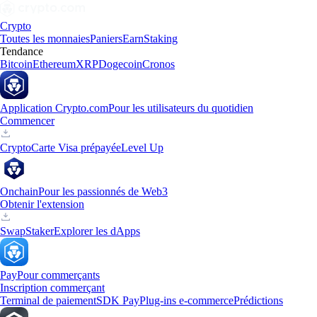
Crypto
Toutes les monnaies
Paniers
Earn
Staking
Tendance
Bitcoin
Ethereum
XRP
Dogecoin
Cronos
Application Crypto.com
Pour les utilisateurs du quotidien
Commencer
Crypto
Carte Visa prépayée
Level Up
Onchain
Pour les passionnés de Web3
Obtenir l'extension
Swap
Staker
Explorer les dApps
Pay
Pour commerçants
Inscription commerçant
Terminal de paiement
SDK Pay
Plug-ins e-commerce
Prédictions