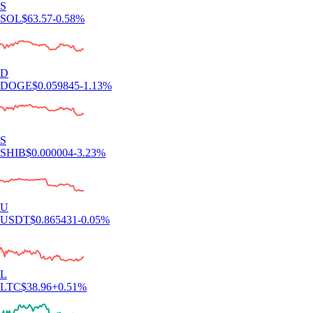
mis 5 étoiles, mais elle en mérite 10 ! »
-
Utilisateur vérifié
« J'utilise l'app depuis 5 ans. Elle était déjà simple et axée crypto, mais
l'ajout des actions et des marchés de prédiction est un vrai plus.
L'interface reste fluide et très intuitive. »
-
Utilisateur vérifié
Ces avis sont personnels et non rémunérés sans garantie de résultats
futurs. Les délais du service client peuvent varier. Tout investissement
comporte des risques et la valeur peut monter ou descendre.
Télécharger l'app
Guides et ressources