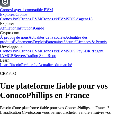
Cronos
Layer 1 compatible EVM
Explorez Cronos
Cronos PoS
Cronos EVM
Cronos zkEVM
SDK d'agent IA
Explorer
Affiliation
Institutions
Garde
Crypto.com
À propos de nous
Actualités de la société
Actualités des
produits
Événements
Emplois
Partenaires
Sécurité
Licences & Permis
Développeurs
Cronos PoS
Cronos EVM
Cronos zkEVM
SDK Pay
SDK d'agent
IA
MCP Servers
Trading Skill Repo
Learn
Learn
Bitcoin
Recherche
Actualités du marché
CRYPTO
Une plateforme fiable pour vos
ConocoPhillips en France
Besoin d'une plateforme fiable pour vos ConocoPhillips en France ?
L'application Crypto.com vous permet d'acheter, vendre et suivre vos