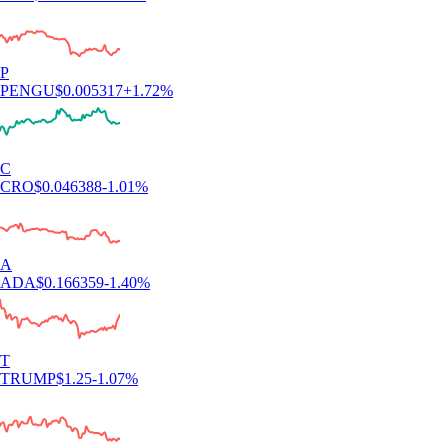
660k Reviews
« Nouveau dans la crypto, j'ai craqué après avoir vu la pub de l'app
100 fois. Pour l'instant, au top : l'app est super claire, facile à utiliser et
l'inscription est ultra fluide. »
-
Utilisateur vérifié
« Juste la meilleure app crypto. Simple, efficace et fun à utiliser. J'ai