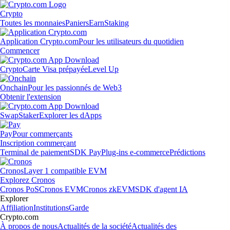
Crypto
Toutes les monnaies
Paniers
Earn
Staking
Application Crypto.com
Pour les utilisateurs du quotidien
Commencer
Crypto
Carte Visa prépayée
Level Up
Onchain
Pour les passionnés de Web3
Obtenir l'extension
Swap
Staker
Explorer les dApps
Pay
Pour commerçants
Inscription commerçant
Terminal de paiement
SDK Pay
Plug-ins e-commerce
Prédictions
Cronos
Layer 1 compatible EVM
Explorez Cronos
Cronos PoS
Cronos EVM
Cronos zkEVM
SDK d'agent IA
Explorer
Affiliation
Institutions
Garde
Crypto.com
À propos de nous
Actualités de la société
Actualités des