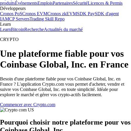
produits
Événements
Emplois
Partenaires
Sécurité
Licences & Permis
Développeurs
Cronos PoS
Cronos EVM
Cronos zkEVM
SDK Pay
SDK d'agent
IA
MCP Servers
Trading Skill Repo
Learn
Learn
Bitcoin
Recherche
Actualités du marché
CRYPTO
Une plateforme fiable pour vos
Coinbase Global, Inc. en France
Besoin d'une plateforme fiable pour vos Coinbase Global, Inc. en
France ? L'application Crypto.com vous permet d'acheter, vendre et
suivre vos Coinbase Global, Inc. en toute simplicité. Idéale pour
explorer le marché et gérer vos crypto-actifs facilement.
Commencer avec Crypto.com
Pourquoi choisir notre plateforme pour vos
Coinbase Global, Inc.