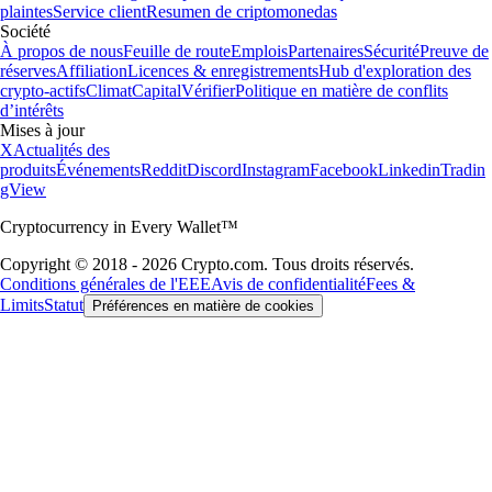
plaintes
Service client
Resumen de criptomonedas
Société
À propos de nous
Feuille de route
Emplois
Partenaires
Sécurité
Preuve de
réserves
Affiliation
Licences & enregistrements
Hub d'exploration des
crypto-actifs
Climat
Capital
Vérifier
Politique en matière de conflits
d’intérêts
Mises à jour
X
Actualités des
produits
Événements
Reddit
Discord
Instagram
Facebook
Linkedin
Tradin
gView
Cryptocurrency in Every Wallet™
Copyright © 2018 - 2026 Crypto.com. Tous droits réservés.
Conditions générales de l'EEE
Avis de confidentialité
Fees &
Limits
Statut
Préférences en matière de cookies