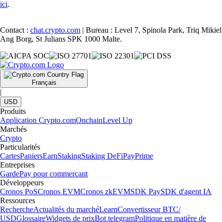
ici
.
Contact :
chat.crypto.com
| Bureau : Level 7, Spinola Park, Triq Mikiel
Ang Borg, St Julians SPK 1000 Malte.
Français
|
USD
Produits
Application Crypto.com
Onchain
Level Up
Marchés
Crypto
Particularités
Cartes
Paniers
Earn
Staking
Staking DeFi
Pay
Prime
Entreprises
Garde
Pay pour commerçant
Développeurs
Cronos PoS
Cronos EVM
Cronos zkEVM
SDK Pay
SDK d'agent IA
Ressources
Recherche
Actualités du marché
Learn
Convertisseur BTC/
USD
Glossaire
Widgets de prix
Bot telegram
Politique en matière de