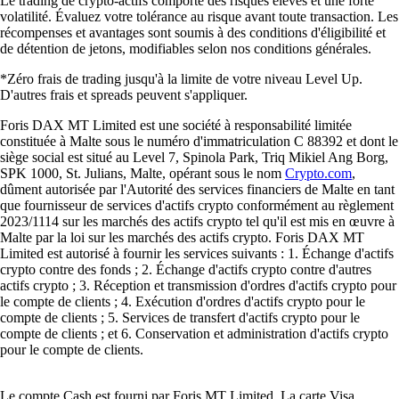
Le trading de crypto-actifs comporte des risques élevés et une forte
volatilité. Évaluez votre tolérance au risque avant toute transaction. Les
récompenses et avantages sont soumis à des conditions d'éligibilité et
de détention de jetons, modifiables selon nos conditions générales.
*Zéro frais de trading jusqu'à la limite de votre niveau Level Up.
D'autres frais et spreads peuvent s'appliquer.
Foris DAX MT Limited est une société à responsabilité limitée
constituée à Malte sous le numéro d'immatriculation C 88392 et dont le
siège social est situé au Level 7, Spinola Park, Triq Mikiel Ang Borg,
SPK 1000, St. Julians, Malte, opérant sous le nom
Crypto.com
,
dûment autorisée par l'Autorité des services financiers de Malte en tant
que fournisseur de services d'actifs crypto conformément au règlement
2023/1114 sur les marchés des actifs crypto tel qu'il est mis en œuvre à
Malte par la loi sur les marchés des actifs crypto. Foris DAX MT
Limited est autorisé à fournir les services suivants : 1. Échange d'actifs
crypto contre des fonds ; 2. Échange d'actifs crypto contre d'autres
actifs crypto ; 3. Réception et transmission d'ordres d'actifs crypto pour
le compte de clients ; 4. Exécution d'ordres d'actifs crypto pour le
compte de clients ; 5. Services de transfert d'actifs crypto pour le
compte de clients ; et 6. Conservation et administration d'actifs crypto
pour le compte de clients.
Le compte Cash est fourni par Foris MT Limited. La carte Visa