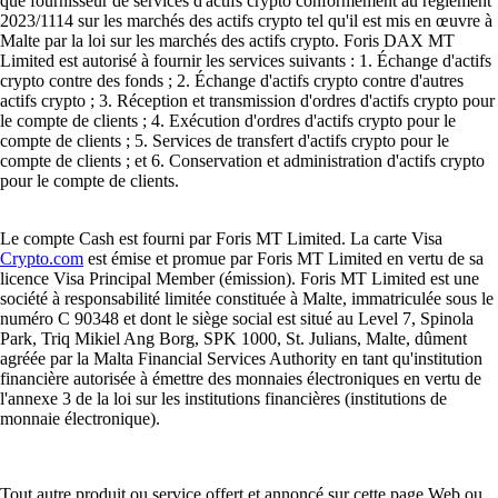
que fournisseur de services d'actifs crypto conformément au règlement
2023/1114 sur les marchés des actifs crypto tel qu'il est mis en œuvre à
Malte par la loi sur les marchés des actifs crypto. Foris DAX MT
Limited est autorisé à fournir les services suivants : 1. Échange d'actifs
crypto contre des fonds ; 2. Échange d'actifs crypto contre d'autres
actifs crypto ; 3. Réception et transmission d'ordres d'actifs crypto pour
le compte de clients ; 4. Exécution d'ordres d'actifs crypto pour le
compte de clients ; 5. Services de transfert d'actifs crypto pour le
compte de clients ; et 6. Conservation et administration d'actifs crypto
pour le compte de clients.
Le compte Cash est fourni par Foris MT Limited. La carte Visa
Crypto.com
est émise et promue par Foris MT Limited en vertu de sa
licence Visa Principal Member (émission). Foris MT Limited est une
société à responsabilité limitée constituée à Malte, immatriculée sous le
numéro C 90348 et dont le siège social est situé au Level 7, Spinola
Park, Triq Mikiel Ang Borg, SPK 1000, St. Julians, Malte, dûment
agréée par la Malta Financial Services Authority en tant qu'institution
financière autorisée à émettre des monnaies électroniques en vertu de
l'annexe 3 de la loi sur les institutions financières (institutions de
monnaie électronique).
Tout autre produit ou service offert et annoncé sur cette page Web ou