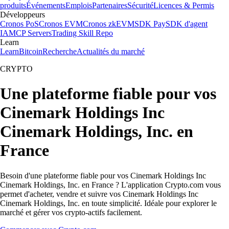
produits
Événements
Emplois
Partenaires
Sécurité
Licences & Permis
Développeurs
Cronos PoS
Cronos EVM
Cronos zkEVM
SDK Pay
SDK d'agent
IA
MCP Servers
Trading Skill Repo
Learn
Learn
Bitcoin
Recherche
Actualités du marché
CRYPTO
Une plateforme fiable pour vos
Cinemark Holdings Inc
Cinemark Holdings, Inc. en
France
Besoin d'une plateforme fiable pour vos Cinemark Holdings Inc
Cinemark Holdings, Inc. en France ? L'application Crypto.com vous
permet d'acheter, vendre et suivre vos Cinemark Holdings Inc
Cinemark Holdings, Inc. en toute simplicité. Idéale pour explorer le
marché et gérer vos crypto-actifs facilement.