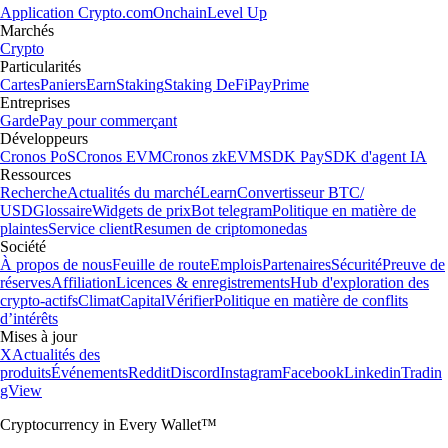
Application Crypto.com
Onchain
Level Up
Marchés
Crypto
Particularités
Cartes
Paniers
Earn
Staking
Staking DeFi
Pay
Prime
Entreprises
Garde
Pay pour commerçant
Développeurs
Cronos PoS
Cronos EVM
Cronos zkEVM
SDK Pay
SDK d'agent IA
Ressources
Recherche
Actualités du marché
Learn
Convertisseur BTC/
USD
Glossaire
Widgets de prix
Bot telegram
Politique en matière de
plaintes
Service client
Resumen de criptomonedas
Société
À propos de nous
Feuille de route
Emplois
Partenaires
Sécurité
Preuve de
réserves
Affiliation
Licences & enregistrements
Hub d'exploration des
crypto-actifs
Climat
Capital
Vérifier
Politique en matière de conflits
d’intérêts
Mises à jour
X
Actualités des
produits
Événements
Reddit
Discord
Instagram
Facebook
Linkedin
Tradin
gView
Cryptocurrency in Every Wallet™