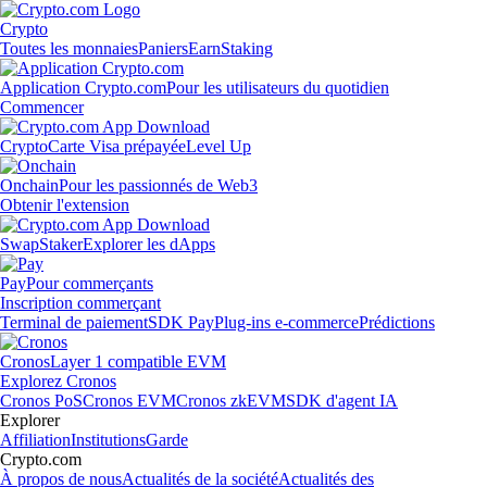
Crypto
Toutes les monnaies
Paniers
Earn
Staking
Application Crypto.com
Pour les utilisateurs du quotidien
Commencer
Crypto
Carte Visa prépayée
Level Up
Onchain
Pour les passionnés de Web3
Obtenir l'extension
Swap
Staker
Explorer les dApps
Pay
Pour commerçants
Inscription commerçant
Terminal de paiement
SDK Pay
Plug-ins e-commerce
Prédictions
Cronos
Layer 1 compatible EVM
Explorez Cronos
Cronos PoS
Cronos EVM
Cronos zkEVM
SDK d'agent IA
Explorer
Affiliation
Institutions
Garde
Crypto.com
À propos de nous
Actualités de la société
Actualités des