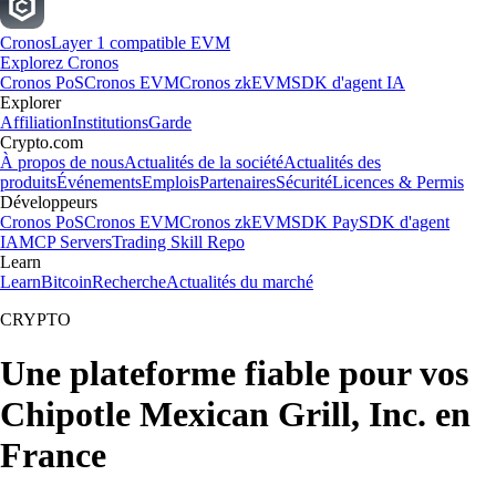
Cronos
Layer 1 compatible EVM
Explorez Cronos
Cronos PoS
Cronos EVM
Cronos zkEVM
SDK d'agent IA
Explorer
Affiliation
Institutions
Garde
Crypto.com
À propos de nous
Actualités de la société
Actualités des
produits
Événements
Emplois
Partenaires
Sécurité
Licences & Permis
Développeurs
Cronos PoS
Cronos EVM
Cronos zkEVM
SDK Pay
SDK d'agent
IA
MCP Servers
Trading Skill Repo
Learn
Learn
Bitcoin
Recherche
Actualités du marché
CRYPTO
Une plateforme fiable pour vos
Chipotle Mexican Grill, Inc. en
France