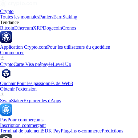
Crypto
Toutes les monnaies
Paniers
Earn
Staking
Tendance
Bitcoin
Ethereum
XRP
Dogecoin
Cronos
Application Crypto.com
Pour les utilisateurs du quotidien
Commencer
Crypto
Carte Visa prépayée
Level Up
Onchain
Pour les passionnés de Web3
Obtenir l'extension
Swap
Staker
Explorer les dApps
Pay
Pour commerçants
Inscription commerçant
Terminal de paiement
SDK Pay
Plug-ins e-commerce
Prédictions