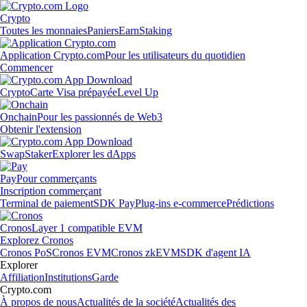
Crypto
Toutes les monnaies
Paniers
Earn
Staking
Application Crypto.com
Pour les utilisateurs du quotidien
Commencer
Crypto
Carte Visa prépayée
Level Up
Onchain
Pour les passionnés de Web3
Obtenir l'extension
Swap
Staker
Explorer les dApps
Pay
Pour commerçants
Inscription commerçant
Terminal de paiement
SDK Pay
Plug-ins e-commerce
Prédictions
Cronos
Layer 1 compatible EVM
Explorez Cronos
Cronos PoS
Cronos EVM
Cronos zkEVM
SDK d'agent IA
Explorer
Affiliation
Institutions
Garde
Crypto.com
À propos de nous
Actualités de la société
Actualités des