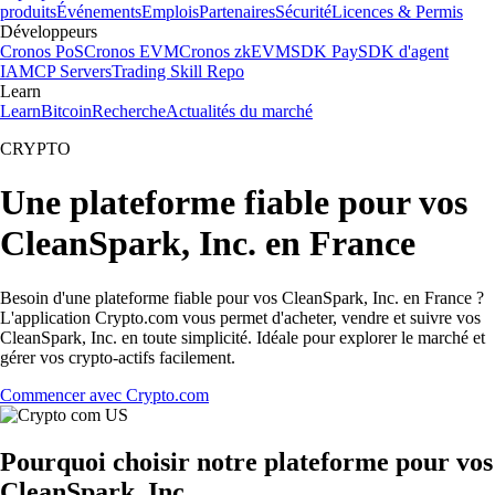
produits
Événements
Emplois
Partenaires
Sécurité
Licences & Permis
Développeurs
Cronos PoS
Cronos EVM
Cronos zkEVM
SDK Pay
SDK d'agent
IA
MCP Servers
Trading Skill Repo
Learn
Learn
Bitcoin
Recherche
Actualités du marché
CRYPTO
Une plateforme fiable pour vos
CleanSpark, Inc. en France
Besoin d'une plateforme fiable pour vos CleanSpark, Inc. en France ?
L'application Crypto.com vous permet d'acheter, vendre et suivre vos
CleanSpark, Inc. en toute simplicité. Idéale pour explorer le marché et
gérer vos crypto-actifs facilement.
Commencer avec Crypto.com
Pourquoi choisir notre plateforme pour vos
CleanSpark, Inc.