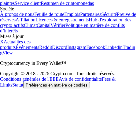
plaintes
Service client
Resumen de criptomonedas
Société
À propos de nous
Feuille de route
Emplois
Partenaires
Sécurité
Preuve de
réserves
Affiliation
Licences & enregistrements
Hub d'exploration des
crypto-actifs
Climat
Capital
Vérifier
Politique en matière de conflits
d’intérêts
Mises à jour
X
Actualités des
produits
Événements
Reddit
Discord
Instagram
Facebook
Linkedin
Tradin
gView
Cryptocurrency in Every Wallet™
Copyright © 2018 - 2026 Crypto.com. Tous droits réservés.
Conditions générales de l'EEE
Avis de confidentialité
Fees &
Limits
Statut
Préférences en matière de cookies