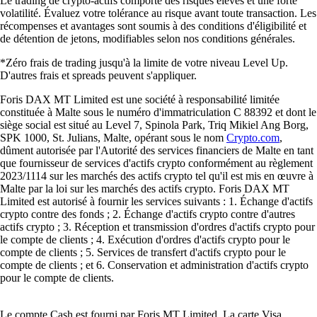
Le trading de crypto-actifs comporte des risques élevés et une forte
volatilité. Évaluez votre tolérance au risque avant toute transaction. Les
récompenses et avantages sont soumis à des conditions d'éligibilité et
de détention de jetons, modifiables selon nos conditions générales.
*Zéro frais de trading jusqu'à la limite de votre niveau Level Up.
D'autres frais et spreads peuvent s'appliquer.
Foris DAX MT Limited est une société à responsabilité limitée
constituée à Malte sous le numéro d'immatriculation C 88392 et dont le
siège social est situé au Level 7, Spinola Park, Triq Mikiel Ang Borg,
SPK 1000, St. Julians, Malte, opérant sous le nom
Crypto.com
,
dûment autorisée par l'Autorité des services financiers de Malte en tant
que fournisseur de services d'actifs crypto conformément au règlement
2023/1114 sur les marchés des actifs crypto tel qu'il est mis en œuvre à
Malte par la loi sur les marchés des actifs crypto. Foris DAX MT
Limited est autorisé à fournir les services suivants : 1. Échange d'actifs
crypto contre des fonds ; 2. Échange d'actifs crypto contre d'autres
actifs crypto ; 3. Réception et transmission d'ordres d'actifs crypto pour
le compte de clients ; 4. Exécution d'ordres d'actifs crypto pour le
compte de clients ; 5. Services de transfert d'actifs crypto pour le
compte de clients ; et 6. Conservation et administration d'actifs crypto
pour le compte de clients.
Le compte Cash est fourni par Foris MT Limited. La carte Visa