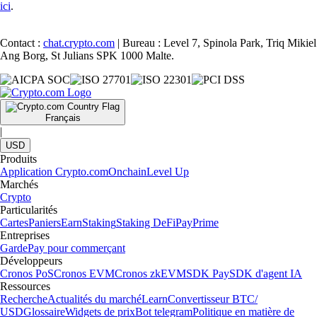
ici
.
Contact :
chat.crypto.com
| Bureau : Level 7, Spinola Park, Triq Mikiel
Ang Borg, St Julians SPK 1000 Malte.
Français
|
USD
Produits
Application Crypto.com
Onchain
Level Up
Marchés
Crypto
Particularités
Cartes
Paniers
Earn
Staking
Staking DeFi
Pay
Prime
Entreprises
Garde
Pay pour commerçant
Développeurs
Cronos PoS
Cronos EVM
Cronos zkEVM
SDK Pay
SDK d'agent IA
Ressources
Recherche
Actualités du marché
Learn
Convertisseur BTC/
USD
Glossaire
Widgets de prix
Bot telegram
Politique en matière de