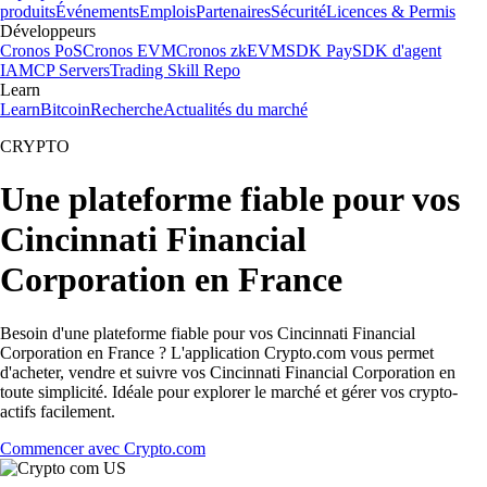
produits
Événements
Emplois
Partenaires
Sécurité
Licences & Permis
Développeurs
Cronos PoS
Cronos EVM
Cronos zkEVM
SDK Pay
SDK d'agent
IA
MCP Servers
Trading Skill Repo
Learn
Learn
Bitcoin
Recherche
Actualités du marché
CRYPTO
Une plateforme fiable pour vos
Cincinnati Financial
Corporation en France
Besoin d'une plateforme fiable pour vos Cincinnati Financial
Corporation en France ? L'application Crypto.com vous permet
d'acheter, vendre et suivre vos Cincinnati Financial Corporation en
toute simplicité. Idéale pour explorer le marché et gérer vos crypto-
actifs facilement.
Commencer avec Crypto.com