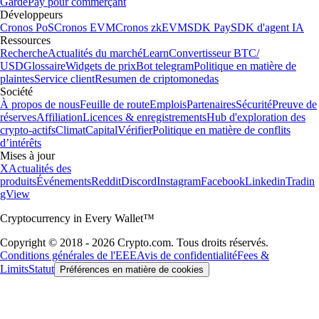
Garde
Pay pour commerçant
Développeurs
Cronos PoS
Cronos EVM
Cronos zkEVM
SDK Pay
SDK d'agent IA
Ressources
Recherche
Actualités du marché
Learn
Convertisseur BTC/
USD
Glossaire
Widgets de prix
Bot telegram
Politique en matière de
plaintes
Service client
Resumen de criptomonedas
Société
À propos de nous
Feuille de route
Emplois
Partenaires
Sécurité
Preuve de
réserves
Affiliation
Licences & enregistrements
Hub d'exploration des
crypto-actifs
Climat
Capital
Vérifier
Politique en matière de conflits
d’intérêts
Mises à jour
X
Actualités des
produits
Événements
Reddit
Discord
Instagram
Facebook
Linkedin
Tradin
gView
Cryptocurrency in Every Wallet™
Copyright © 2018 - 2026 Crypto.com. Tous droits réservés.
Conditions générales de l'EEE
Avis de confidentialité
Fees &
Limits
Statut
Préférences en matière de cookies