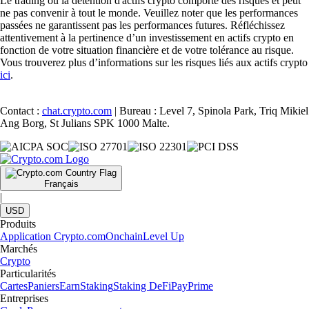
Le trading ou la détention d'actifs crypto comporte des risques et peut
ne pas convenir à tout le monde. Veuillez noter que les performances
passées ne garantissent pas les performances futures. Réfléchissez
attentivement à la pertinence d’un investissement en actifs crypto en
fonction de votre situation financière et de votre tolérance au risque.
Vous trouverez plus d’informations sur les risques liés aux actifs crypto
ici
.
Contact :
chat.crypto.com
| Bureau : Level 7, Spinola Park, Triq Mikiel
Ang Borg, St Julians SPK 1000 Malte.
Français
|
USD
Produits
Application Crypto.com
Onchain
Level Up
Marchés
Crypto
Particularités
Cartes
Paniers
Earn
Staking
Staking DeFi
Pay
Prime
Entreprises