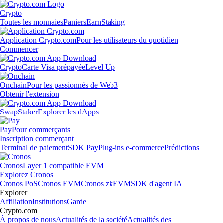
Crypto
Toutes les monnaies
Paniers
Earn
Staking
Application Crypto.com
Pour les utilisateurs du quotidien
Commencer
Crypto
Carte Visa prépayée
Level Up
Onchain
Pour les passionnés de Web3
Obtenir l'extension
Swap
Staker
Explorer les dApps
Pay
Pour commerçants
Inscription commerçant
Terminal de paiement
SDK Pay
Plug-ins e-commerce
Prédictions
Cronos
Layer 1 compatible EVM
Explorez Cronos
Cronos PoS
Cronos EVM
Cronos zkEVM
SDK d'agent IA
Explorer
Affiliation
Institutions
Garde
Crypto.com
À propos de nous
Actualités de la société
Actualités des