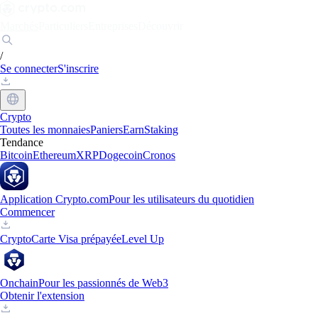
Marchés
Particuliers
Entreprises
Découvrir
/
Se connecter
S'inscrire
Crypto
Toutes les monnaies
Paniers
Earn
Staking
Tendance
Bitcoin
Ethereum
XRP
Dogecoin
Cronos
Application Crypto.com
Pour les utilisateurs du quotidien
Commencer
Crypto
Carte Visa prépayée
Level Up
Onchain
Pour les passionnés de Web3
Obtenir l'extension