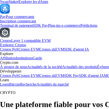
Swap
Staker
Explorer les dApps
Pay
Pour commerçants
Inscription commerçant
Terminal de paiement
SDK Pay
Plug-ins e-commerce
Prédictions
Cronos
Layer 1 compatible EVM
Explorez Cronos
Cronos PoS
Cronos EVM
Cronos zkEVM
SDK d'agent IA
Explorer
Affiliation
Institutions
Garde
Crypto.com
À propos de nous
Actualités de la société
Actualités des produits
Événem
Développeurs
Cronos PoS
Cronos EVM
Cronos zkEVM
SDK Pay
SDK d'agent IA
MC
Learn
Learn
Bitcoin
Recherche
Actualités du marché
CRYPTO
Une plateforme fiable pour vos 