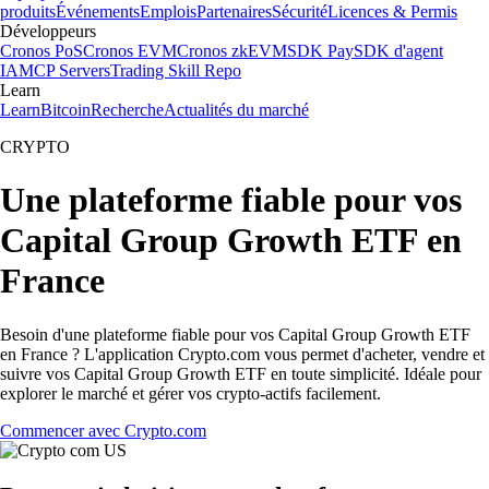
produits
Événements
Emplois
Partenaires
Sécurité
Licences & Permis
Développeurs
Cronos PoS
Cronos EVM
Cronos zkEVM
SDK Pay
SDK d'agent
IA
MCP Servers
Trading Skill Repo
Learn
Learn
Bitcoin
Recherche
Actualités du marché
CRYPTO
Une plateforme fiable pour vos
Capital Group Growth ETF en
France
Besoin d'une plateforme fiable pour vos Capital Group Growth ETF
en France ? L'application Crypto.com vous permet d'acheter, vendre et
suivre vos Capital Group Growth ETF en toute simplicité. Idéale pour
explorer le marché et gérer vos crypto-actifs facilement.
Commencer avec Crypto.com