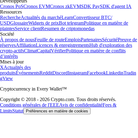
Développeurs
Cronos PoS
Cronos EVM
Cronos zkEVM
SDK Pay
SDK d'agent IA
Ressources
Recherche
Actualités du marché
Learn
Convertisseur BTC/
USD
Glossaire
Widgets de prix
Bot telegram
Politique en matière de
plaintes
Service client
Resumen de criptomonedas
Société
À propos de nous
Feuille de route
Emplois
Partenaires
Sécurité
Preuve de
réserves
Affiliation
Licences & enregistrements
Hub d'exploration des
crypto-actifs
Climat
Capital
Vérifier
Politique en matière de conflits
d’intérêts
Mises à jour
X
Actualités des
produits
Événements
Reddit
Discord
Instagram
Facebook
Linkedin
Tradin
gView
Cryptocurrency in Every Wallet™
Copyright © 2018 - 2026 Crypto.com. Tous droits réservés.
Conditions générales de l'EEE
Avis de confidentialité
Fees &
Limits
Statut
Préférences en matière de cookies