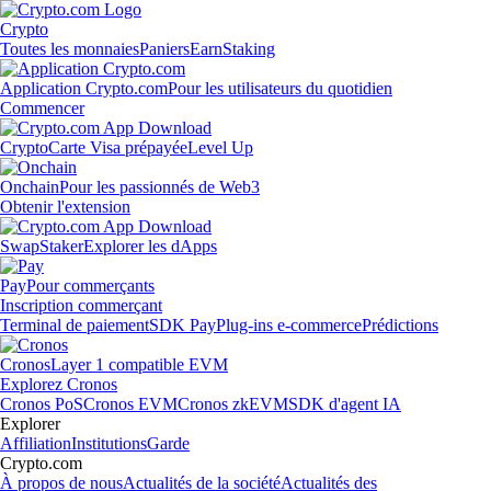
Crypto
Toutes les monnaies
Paniers
Earn
Staking
Application Crypto.com
Pour les utilisateurs du quotidien
Commencer
Crypto
Carte Visa prépayée
Level Up
Onchain
Pour les passionnés de Web3
Obtenir l'extension
Swap
Staker
Explorer les dApps
Pay
Pour commerçants
Inscription commerçant
Terminal de paiement
SDK Pay
Plug-ins e-commerce
Prédictions
Cronos
Layer 1 compatible EVM
Explorez Cronos
Cronos PoS
Cronos EVM
Cronos zkEVM
SDK d'agent IA
Explorer
Affiliation
Institutions
Garde
Crypto.com
À propos de nous
Actualités de la société
Actualités des