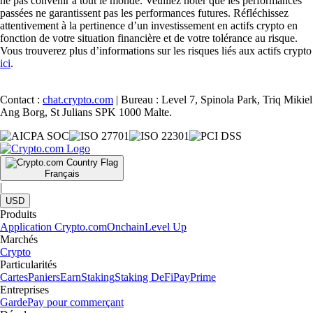
ne pas convenir à tout le monde. Veuillez noter que les performances
passées ne garantissent pas les performances futures. Réfléchissez
attentivement à la pertinence d’un investissement en actifs crypto en
fonction de votre situation financière et de votre tolérance au risque.
Vous trouverez plus d’informations sur les risques liés aux actifs crypto
ici
.
Contact :
chat.crypto.com
| Bureau : Level 7, Spinola Park, Triq Mikiel
Ang Borg, St Julians SPK 1000 Malte.
Français
|
USD
Produits
Application Crypto.com
Onchain
Level Up
Marchés
Crypto
Particularités
Cartes
Paniers
Earn
Staking
Staking DeFi
Pay
Prime
Entreprises
Garde
Pay pour commerçant