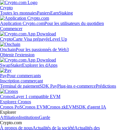
Crypto
Toutes les monnaies
Paniers
Earn
Staking
Application Crypto.com
Pour les utilisateurs du quotidien
Commencer
Crypto
Carte Visa prépayée
Level Up
Onchain
Pour les passionnés de Web3
Obtenir l'extension
Swap
Staker
Explorer les dApps
Pay
Pour commerçants
Inscription commerçant
Terminal de paiement
SDK Pay
Plug-ins e-commerce
Prédictions
Cronos
Layer 1 compatible EVM
Explorez Cronos
Cronos PoS
Cronos EVM
Cronos zkEVM
SDK d'agent IA
Explorer
Affiliation
Institutions
Garde
Crypto.com
À propos de nous
Actualités de la société
Actualités des