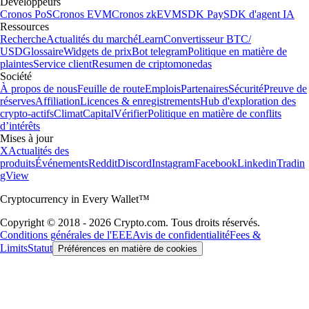
Développeurs
Cronos PoS
Cronos EVM
Cronos zkEVM
SDK Pay
SDK d'agent IA
Ressources
Recherche
Actualités du marché
Learn
Convertisseur BTC/
USD
Glossaire
Widgets de prix
Bot telegram
Politique en matière de
plaintes
Service client
Resumen de criptomonedas
Société
À propos de nous
Feuille de route
Emplois
Partenaires
Sécurité
Preuve de
réserves
Affiliation
Licences & enregistrements
Hub d'exploration des
crypto-actifs
Climat
Capital
Vérifier
Politique en matière de conflits
d’intérêts
Mises à jour
X
Actualités des
produits
Événements
Reddit
Discord
Instagram
Facebook
Linkedin
Tradin
gView
Cryptocurrency in Every Wallet™
Copyright © 2018 - 2026 Crypto.com. Tous droits réservés.
Conditions générales de l'EEE
Avis de confidentialité
Fees &
Limits
Statut
Préférences en matière de cookies