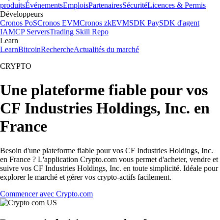
produits
Événements
Emplois
Partenaires
Sécurité
Licences & Permis
Développeurs
Cronos PoS
Cronos EVM
Cronos zkEVM
SDK Pay
SDK d'agent
IA
MCP Servers
Trading Skill Repo
Learn
Learn
Bitcoin
Recherche
Actualités du marché
CRYPTO
Une plateforme fiable pour vos
CF Industries Holdings, Inc. en
France
Besoin d'une plateforme fiable pour vos CF Industries Holdings, Inc.
en France ? L'application Crypto.com vous permet d'acheter, vendre et
suivre vos CF Industries Holdings, Inc. en toute simplicité. Idéale pour
explorer le marché et gérer vos crypto-actifs facilement.
Commencer avec Crypto.com