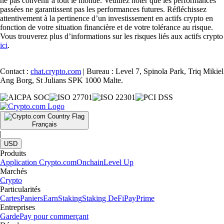
ne pas convenir à tout le monde. Veuillez noter que les performances
passées ne garantissent pas les performances futures. Réfléchissez
attentivement à la pertinence d’un investissement en actifs crypto en
fonction de votre situation financière et de votre tolérance au risque.
Vous trouverez plus d’informations sur les risques liés aux actifs crypto
ici
.
Contact :
chat.crypto.com
| Bureau : Level 7, Spinola Park, Triq Mikiel
Ang Borg, St Julians SPK 1000 Malte.
Français
|
USD
Produits
Application Crypto.com
Onchain
Level Up
Marchés
Crypto
Particularités
Cartes
Paniers
Earn
Staking
Staking DeFi
Pay
Prime
Entreprises
Garde
Pay pour commerçant