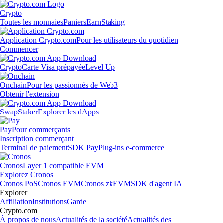
Crypto
Toutes les monnaies
Paniers
Earn
Staking
Application Crypto.com
Pour les utilisateurs du quotidien
Commencer
Crypto
Carte Visa prépayée
Level Up
Onchain
Pour les passionnés de Web3
Obtenir l'extension
Swap
Staker
Explorer les dApps
Pay
Pour commerçants
Inscription commerçant
Terminal de paiement
SDK Pay
Plug-ins e-commerce
Cronos
Layer 1 compatible EVM
Explorez Cronos
Cronos PoS
Cronos EVM
Cronos zkEVM
SDK d'agent IA
Explorer
Affiliation
Institutions
Garde
Crypto.com
À propos de nous
Actualités de la société
Actualités des