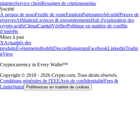
plaintes
Service client
Resumen de criptomonedas
Société
À propos de nous
Feuille de route
Emplois
Partenaires
Sécurité
Preuve de
réserves
Affiliation
Licences & enregistrements
Hub d'exploration des
crypto-actifs
Climat
Capital
Vérifier
Politique en matière de conflits
d’intérêts
Mises à jour
X
Actualités des
produits
Événements
Reddit
Discord
Instagram
Facebook
Linkedin
Tradin
gView
Cryptocurrency in Every Wallet™
Copyright © 2018 - 2026 Crypto.com. Tous droits réservés.
Conditions générales de l'EEE
Avis de confidentialité
Fees &
Limits
Statut
Préférences en matière de cookies