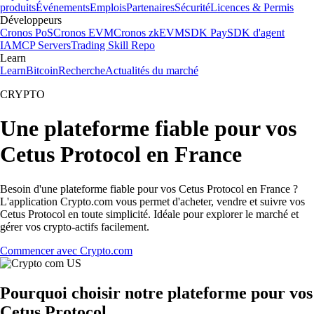
produits
Événements
Emplois
Partenaires
Sécurité
Licences & Permis
Développeurs
Cronos PoS
Cronos EVM
Cronos zkEVM
SDK Pay
SDK d'agent
IA
MCP Servers
Trading Skill Repo
Learn
Learn
Bitcoin
Recherche
Actualités du marché
CRYPTO
Une plateforme fiable pour vos
Cetus Protocol en France
Besoin d'une plateforme fiable pour vos Cetus Protocol en France ?
L'application Crypto.com vous permet d'acheter, vendre et suivre vos
Cetus Protocol en toute simplicité. Idéale pour explorer le marché et
gérer vos crypto-actifs facilement.
Commencer avec Crypto.com
Pourquoi choisir notre plateforme pour vos
Cetus Protocol