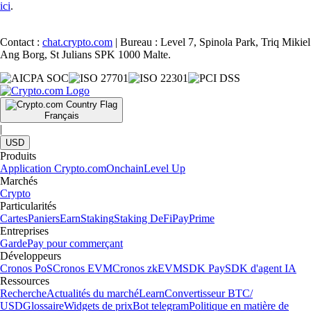
ici
.
Contact :
chat.crypto.com
| Bureau : Level 7, Spinola Park, Triq Mikiel
Ang Borg, St Julians SPK 1000 Malte.
Français
|
USD
Produits
Application Crypto.com
Onchain
Level Up
Marchés
Crypto
Particularités
Cartes
Paniers
Earn
Staking
Staking DeFi
Pay
Prime
Entreprises
Garde
Pay pour commerçant
Développeurs
Cronos PoS
Cronos EVM
Cronos zkEVM
SDK Pay
SDK d'agent IA
Ressources
Recherche
Actualités du marché
Learn
Convertisseur BTC/
USD
Glossaire
Widgets de prix
Bot telegram
Politique en matière de