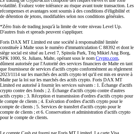
Le trading de crypto-actifs comporte des risques élevés et une forte
volatilité. Évaluez votre tolérance au risque avant toute transaction. Les
récompenses et avantages sont soumis à des conditions d'éligibilité et
de détention de jetons, modifiables selon nos conditions générales.
*Zéro frais de trading jusqu'à la limite de votre niveau Level Up.
D'autres frais et spreads peuvent s'appliquer.
Foris DAX MT Limited est une société à responsabilité limitée
constituée à Malte sous le numéro d'immatriculation C 88392 et dont le
siège social est situé au Level 7, Spinola Park, Triq Mikiel Ang Borg,
SPK 1000, St. Julians, Malte, opérant sous le nom
Crypto.com
,
dûment autorisée par l'Autorité des services financiers de Malte en tant
que fournisseur de services d'actifs crypto conformément au règlement
2023/1114 sur les marchés des actifs crypto tel qu'il est mis en œuvre à
Malte par la loi sur les marchés des actifs crypto. Foris DAX MT
Limited est autorisé à fournir les services suivants : 1. Échange d'actifs
crypto contre des fonds ; 2. Échange d'actifs crypto contre d'autres
actifs crypto ; 3. Réception et transmission d'ordres d'actifs crypto pour
le compte de clients ; 4. Exécution d'ordres d'actifs crypto pour le
compte de clients ; 5. Services de transfert d'actifs crypto pour le
compte de clients ; et 6. Conservation et administration d'actifs crypto
pour le compte de clients.
Le compte Cash est fourni par Foris MT Limited. La carte Visa