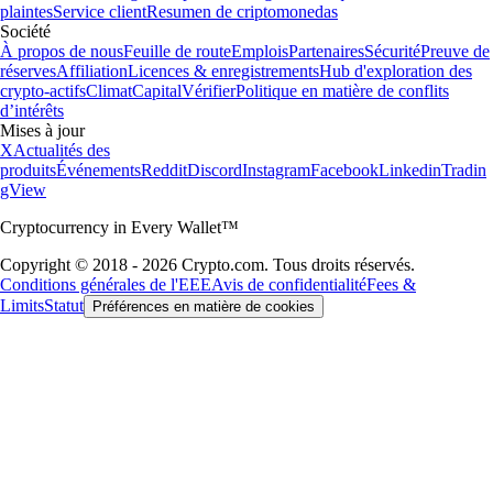
plaintes
Service client
Resumen de criptomonedas
Société
À propos de nous
Feuille de route
Emplois
Partenaires
Sécurité
Preuve de
réserves
Affiliation
Licences & enregistrements
Hub d'exploration des
crypto-actifs
Climat
Capital
Vérifier
Politique en matière de conflits
d’intérêts
Mises à jour
X
Actualités des
produits
Événements
Reddit
Discord
Instagram
Facebook
Linkedin
Tradin
gView
Cryptocurrency in Every Wallet™
Copyright © 2018 - 2026 Crypto.com. Tous droits réservés.
Conditions générales de l'EEE
Avis de confidentialité
Fees &
Limits
Statut
Préférences en matière de cookies