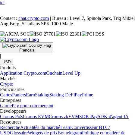
ici
.
Contact :
chat.crypto.com
| Bureau : Level 7, Spinola Park, Triq Mikiel
Ang Borg, St Julians SPK 1000 Malte.
Français
|
USD
Produits
Application Crypto.com
Onchain
Level Up
Marchés
Crypto
Particularités
Cartes
Paniers
Earn
Staking
Staking DeFi
Pay
Prime
Entreprises
Garde
Pay pour commerçant
Développeurs
Cronos PoS
Cronos EVM
Cronos zkEVM
SDK Pay
SDK d'agent IA
Ressources
Recherche
Actualités du marché
Learn
Convertisseur BTC/
USD
Glossaire
Widgets de prix
Bot telegram
Politique en matière de