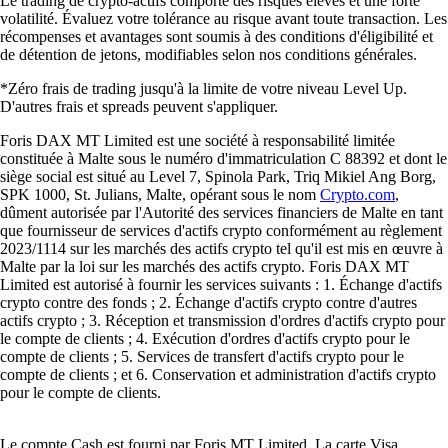
Le trading de crypto-actifs comporte des risques élevés et une forte
volatilité. Évaluez votre tolérance au risque avant toute transaction. Les
récompenses et avantages sont soumis à des conditions d'éligibilité et
de détention de jetons, modifiables selon nos conditions générales.
*Zéro frais de trading jusqu'à la limite de votre niveau Level Up.
D'autres frais et spreads peuvent s'appliquer.
Foris DAX MT Limited est une société à responsabilité limitée
constituée à Malte sous le numéro d'immatriculation C 88392 et dont le
siège social est situé au Level 7, Spinola Park, Triq Mikiel Ang Borg,
SPK 1000, St. Julians, Malte, opérant sous le nom
Crypto.com
,
dûment autorisée par l'Autorité des services financiers de Malte en tant
que fournisseur de services d'actifs crypto conformément au règlement
2023/1114 sur les marchés des actifs crypto tel qu'il est mis en œuvre à
Malte par la loi sur les marchés des actifs crypto. Foris DAX MT
Limited est autorisé à fournir les services suivants : 1. Échange d'actifs
crypto contre des fonds ; 2. Échange d'actifs crypto contre d'autres
actifs crypto ; 3. Réception et transmission d'ordres d'actifs crypto pour
le compte de clients ; 4. Exécution d'ordres d'actifs crypto pour le
compte de clients ; 5. Services de transfert d'actifs crypto pour le
compte de clients ; et 6. Conservation et administration d'actifs crypto
pour le compte de clients.
Le compte Cash est fourni par Foris MT Limited. La carte Visa