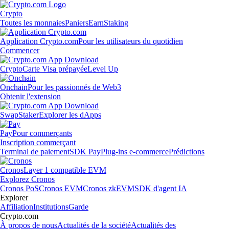
Crypto
Toutes les monnaies
Paniers
Earn
Staking
Application Crypto.com
Pour les utilisateurs du quotidien
Commencer
Crypto
Carte Visa prépayée
Level Up
Onchain
Pour les passionnés de Web3
Obtenir l'extension
Swap
Staker
Explorer les dApps
Pay
Pour commerçants
Inscription commerçant
Terminal de paiement
SDK Pay
Plug-ins e-commerce
Prédictions
Cronos
Layer 1 compatible EVM
Explorez Cronos
Cronos PoS
Cronos EVM
Cronos zkEVM
SDK d'agent IA
Explorer
Affiliation
Institutions
Garde
Crypto.com
À propos de nous
Actualités de la société
Actualités des