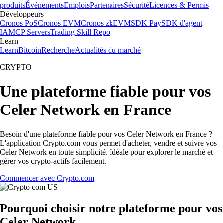
produits
Événements
Emplois
Partenaires
Sécurité
Licences & Permis
Développeurs
Cronos PoS
Cronos EVM
Cronos zkEVM
SDK Pay
SDK d'agent
IA
MCP Servers
Trading Skill Repo
Learn
Learn
Bitcoin
Recherche
Actualités du marché
CRYPTO
Une plateforme fiable pour vos
Celer Network en France
Besoin d'une plateforme fiable pour vos Celer Network en France ?
L'application Crypto.com vous permet d'acheter, vendre et suivre vos
Celer Network en toute simplicité. Idéale pour explorer le marché et
gérer vos crypto-actifs facilement.
Commencer avec Crypto.com
Pourquoi choisir notre plateforme pour vos
Celer Network