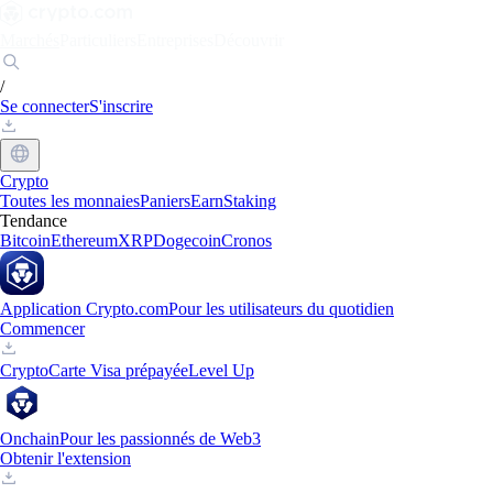
Marchés
Particuliers
Entreprises
Découvrir
/
Se connecter
S'inscrire
Crypto
Toutes les monnaies
Paniers
Earn
Staking
Tendance
Bitcoin
Ethereum
XRP
Dogecoin
Cronos
Application Crypto.com
Pour les utilisateurs du quotidien
Commencer
Crypto
Carte Visa prépayée
Level Up
Onchain
Pour les passionnés de Web3
Obtenir l'extension