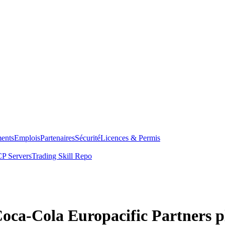
ents
Emplois
Partenaires
Sécurité
Licences & Permis
P Servers
Trading Skill Repo
Coca-Cola Europacific Partners p