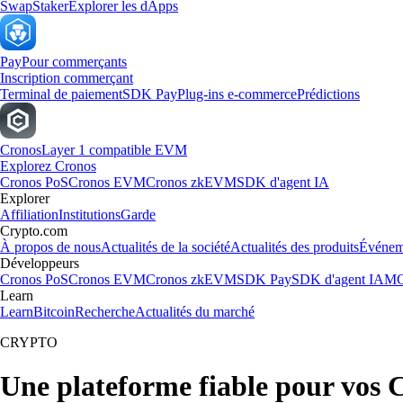
Swap
Staker
Explorer les dApps
Pay
Pour commerçants
Inscription commerçant
Terminal de paiement
SDK Pay
Plug-ins e-commerce
Prédictions
Cronos
Layer 1 compatible EVM
Explorez Cronos
Cronos PoS
Cronos EVM
Cronos zkEVM
SDK d'agent IA
Explorer
Affiliation
Institutions
Garde
Crypto.com
À propos de nous
Actualités de la société
Actualités des produits
Événem
Développeurs
Cronos PoS
Cronos EVM
Cronos zkEVM
SDK Pay
SDK d'agent IA
MC
Learn
Learn
Bitcoin
Recherche
Actualités du marché
CRYPTO
Une plateforme fiable pour vos 