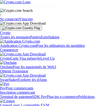
Marchés
Particuliers
Entreprises
Découvrir
/
Se connecter
S'inscrire
Crypto
Toutes les monnaies
Paniers
Earn
Staking
Application Crypto.com
Pour les utilisateurs du quotidien
Commencer
Crypto
Carte Visa prépayée
Level Up
Onchain
Pour les passionnés de Web3
Obtenir l'extension
Swap
Staker
Explorer les dApps
Pay
Pour commerçants
Inscription commerçant
Terminal de paiement
SDK Pay
Plug-ins e-commerce
Prédictions
Cronos
Layer 1 compatible EVM