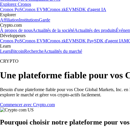
Explorez Cronos
Cronos PoS
Cronos EVM
Cronos zkEVM
SDK d'agent IA
Explorer
Affiliation
Institutions
Garde
Crypto.com
À propos de nous
Actualités de la société
Actualités des produits
Événem
Développeurs
Cronos PoS
Cronos EVM
Cronos zkEVM
SDK Pay
SDK d'agent IA
MC
Learn
Learn
Bitcoin
Recherche
Actualités du marché
CRYPTO
Une plateforme fiable pour vos 
Besoin d'une plateforme fiable pour vos Cboe Global Markets, Inc. en F
explorer le marché et gérer vos crypto-actifs facilement.
Commencer avec Crypto.com
Pourquoi choisir notre plateforme pour vos