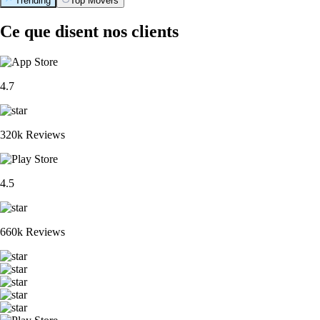
Trending
Top Movers
Ce que disent nos clients
4.7
320k Reviews
4.5
660k Reviews