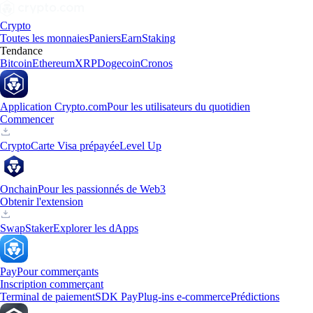
Crypto
Toutes les monnaies
Paniers
Earn
Staking
Tendance
Bitcoin
Ethereum
XRP
Dogecoin
Cronos
Application Crypto.com
Pour les utilisateurs du quotidien
Commencer
Crypto
Carte Visa prépayée
Level Up
Onchain
Pour les passionnés de Web3
Obtenir l'extension
Swap
Staker
Explorer les dApps
Pay
Pour commerçants
Inscription commerçant
Terminal de paiement
SDK Pay
Plug-ins e-commerce
Prédictions