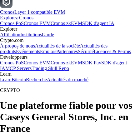
Cronos
Layer 1 compatible EVM
Explorez Cronos
Cronos PoS
Cronos EVM
Cronos zkEVM
SDK d'agent IA
Explorer
Affiliation
Institutions
Garde
Crypto.com
À propos de nous
Actualités de la société
Actualités des
produits
Événements
Emplois
Partenaires
Sécurité
Licences & Permis
Développeurs
Cronos PoS
Cronos EVM
Cronos zkEVM
SDK Pay
SDK d'agent
IA
MCP Servers
Trading Skill Repo
Learn
Learn
Bitcoin
Recherche
Actualités du marché
CRYPTO
Une plateforme fiable pour vos
Caseys General Stores, Inc. en
France