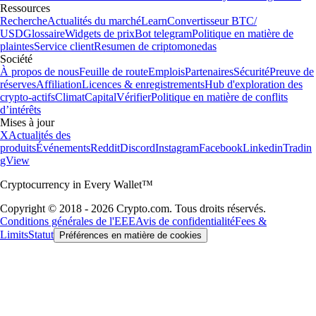
Ressources
Recherche
Actualités du marché
Learn
Convertisseur BTC/
USD
Glossaire
Widgets de prix
Bot telegram
Politique en matière de
plaintes
Service client
Resumen de criptomonedas
Société
À propos de nous
Feuille de route
Emplois
Partenaires
Sécurité
Preuve de
réserves
Affiliation
Licences & enregistrements
Hub d'exploration des
crypto-actifs
Climat
Capital
Vérifier
Politique en matière de conflits
d’intérêts
Mises à jour
X
Actualités des
produits
Événements
Reddit
Discord
Instagram
Facebook
Linkedin
Tradin
gView
Cryptocurrency in Every Wallet™
Copyright © 2018 - 2026 Crypto.com. Tous droits réservés.
Conditions générales de l'EEE
Avis de confidentialité
Fees &
Limits
Statut
Préférences en matière de cookies