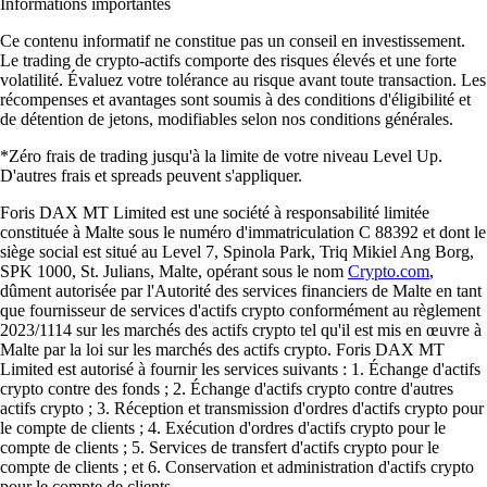
Informations importantes
Ce contenu informatif ne constitue pas un conseil en investissement.
Le trading de crypto-actifs comporte des risques élevés et une forte
volatilité. Évaluez votre tolérance au risque avant toute transaction. Les
récompenses et avantages sont soumis à des conditions d'éligibilité et
de détention de jetons, modifiables selon nos conditions générales.
*Zéro frais de trading jusqu'à la limite de votre niveau Level Up.
D'autres frais et spreads peuvent s'appliquer.
Foris DAX MT Limited est une société à responsabilité limitée
constituée à Malte sous le numéro d'immatriculation C 88392 et dont le
siège social est situé au Level 7, Spinola Park, Triq Mikiel Ang Borg,
SPK 1000, St. Julians, Malte, opérant sous le nom
Crypto.com
,
dûment autorisée par l'Autorité des services financiers de Malte en tant
que fournisseur de services d'actifs crypto conformément au règlement
2023/1114 sur les marchés des actifs crypto tel qu'il est mis en œuvre à
Malte par la loi sur les marchés des actifs crypto. Foris DAX MT
Limited est autorisé à fournir les services suivants : 1. Échange d'actifs
crypto contre des fonds ; 2. Échange d'actifs crypto contre d'autres
actifs crypto ; 3. Réception et transmission d'ordres d'actifs crypto pour
le compte de clients ; 4. Exécution d'ordres d'actifs crypto pour le
compte de clients ; 5. Services de transfert d'actifs crypto pour le
compte de clients ; et 6. Conservation et administration d'actifs crypto
pour le compte de clients.