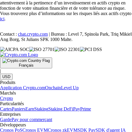
attentivement à la pertinence d’un investissement en actifs crypto en
fonction de votre situation financière et de votre tolérance au risque.
Vous trouverez plus d’informations sur les risques liés aux actifs crypto
ici
.
Contact :
chat.crypto.com
| Bureau : Level 7, Spinola Park, Triq Mikiel
Ang Borg, St Julians SPK 1000 Malte.
Français
|
USD
Produits
Application Crypto.com
Onchain
Level Up
Marchés
Crypto
Particularités
Cartes
Paniers
Earn
Staking
Staking DeFi
Pay
Prime
Entreprises
Garde
Pay pour commerçant
Développeurs
Cronos PoS
Cronos EVM
Cronos zkEVM
SDK Pay
SDK d'agent IA