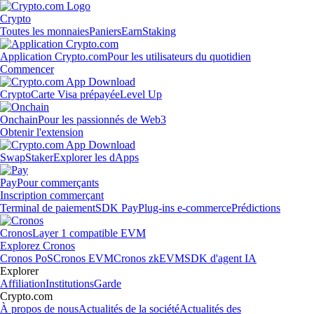
Crypto
Toutes les monnaies
Paniers
Earn
Staking
Application Crypto.com
Pour les utilisateurs du quotidien
Commencer
Crypto
Carte Visa prépayée
Level Up
Onchain
Pour les passionnés de Web3
Obtenir l'extension
Swap
Staker
Explorer les dApps
Pay
Pour commerçants
Inscription commerçant
Terminal de paiement
SDK Pay
Plug-ins e-commerce
Prédictions
Cronos
Layer 1 compatible EVM
Explorez Cronos
Cronos PoS
Cronos EVM
Cronos zkEVM
SDK d'agent IA
Explorer
Affiliation
Institutions
Garde
Crypto.com
À propos de nous
Actualités de la société
Actualités des