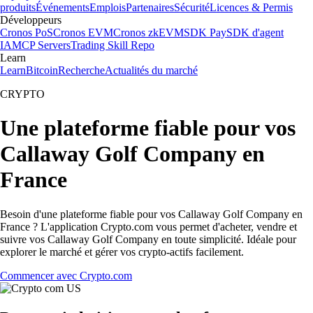
produits
Événements
Emplois
Partenaires
Sécurité
Licences & Permis
Développeurs
Cronos PoS
Cronos EVM
Cronos zkEVM
SDK Pay
SDK d'agent
IA
MCP Servers
Trading Skill Repo
Learn
Learn
Bitcoin
Recherche
Actualités du marché
CRYPTO
Une plateforme fiable pour vos
Callaway Golf Company en
France
Besoin d'une plateforme fiable pour vos Callaway Golf Company en
France ? L'application Crypto.com vous permet d'acheter, vendre et
suivre vos Callaway Golf Company en toute simplicité. Idéale pour
explorer le marché et gérer vos crypto-actifs facilement.
Commencer avec Crypto.com