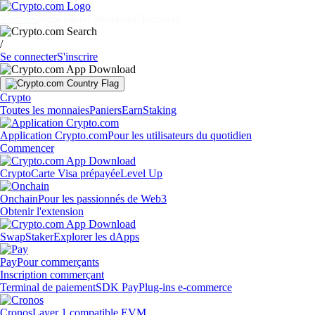
Marchés
Particuliers
Entreprises
Découvrir
/
Se connecter
S'inscrire
Crypto
Toutes les monnaies
Paniers
Earn
Staking
Application Crypto.com
Pour les utilisateurs du quotidien
Commencer
Crypto
Carte Visa prépayée
Level Up
Onchain
Pour les passionnés de Web3
Obtenir l'extension
Swap
Staker
Explorer les dApps
Pay
Pour commerçants
Inscription commerçant
Terminal de paiement
SDK Pay
Plug-ins e-commerce
Cronos
Layer 1 compatible EVM