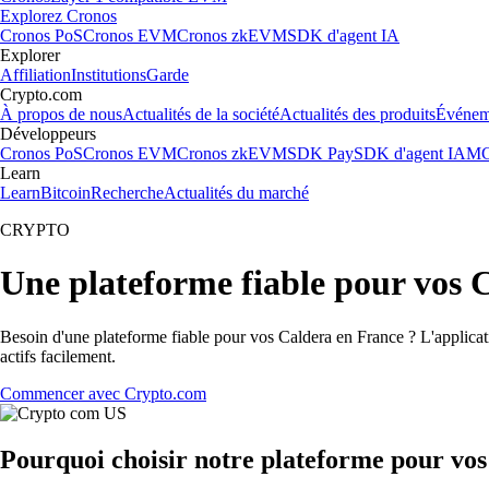
Explorez Cronos
Cronos PoS
Cronos EVM
Cronos zkEVM
SDK d'agent IA
Explorer
Affiliation
Institutions
Garde
Crypto.com
À propos de nous
Actualités de la société
Actualités des produits
Événem
Développeurs
Cronos PoS
Cronos EVM
Cronos zkEVM
SDK Pay
SDK d'agent IA
MC
Learn
Learn
Bitcoin
Recherche
Actualités du marché
CRYPTO
Une plateforme fiable pour vos 
Besoin d'une plateforme fiable pour vos Caldera en France ? L'applicati
actifs facilement.
Commencer avec Crypto.com
Pourquoi choisir notre plateforme pour vo