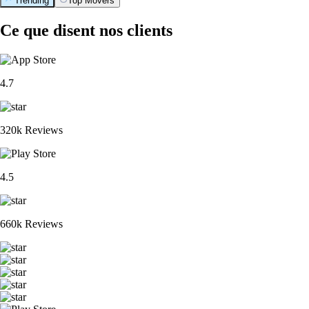
Trending
Top Movers
Ce que disent nos clients
4.7
320k Reviews
4.5
660k Reviews