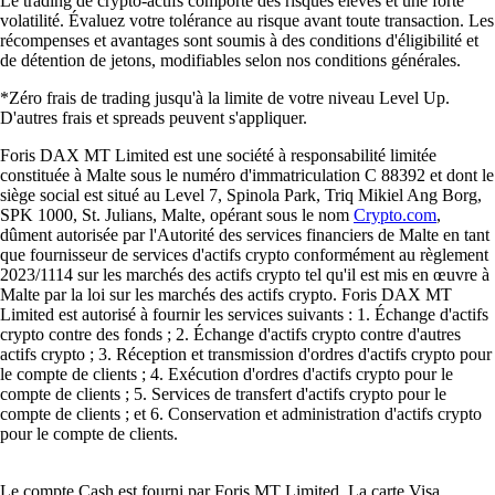
Le trading de crypto-actifs comporte des risques élevés et une forte
volatilité. Évaluez votre tolérance au risque avant toute transaction. Les
récompenses et avantages sont soumis à des conditions d'éligibilité et
de détention de jetons, modifiables selon nos conditions générales.
*Zéro frais de trading jusqu'à la limite de votre niveau Level Up.
D'autres frais et spreads peuvent s'appliquer.
Foris DAX MT Limited est une société à responsabilité limitée
constituée à Malte sous le numéro d'immatriculation C 88392 et dont le
siège social est situé au Level 7, Spinola Park, Triq Mikiel Ang Borg,
SPK 1000, St. Julians, Malte, opérant sous le nom
Crypto.com
,
dûment autorisée par l'Autorité des services financiers de Malte en tant
que fournisseur de services d'actifs crypto conformément au règlement
2023/1114 sur les marchés des actifs crypto tel qu'il est mis en œuvre à
Malte par la loi sur les marchés des actifs crypto. Foris DAX MT
Limited est autorisé à fournir les services suivants : 1. Échange d'actifs
crypto contre des fonds ; 2. Échange d'actifs crypto contre d'autres
actifs crypto ; 3. Réception et transmission d'ordres d'actifs crypto pour
le compte de clients ; 4. Exécution d'ordres d'actifs crypto pour le
compte de clients ; 5. Services de transfert d'actifs crypto pour le
compte de clients ; et 6. Conservation et administration d'actifs crypto
pour le compte de clients.
Le compte Cash est fourni par Foris MT Limited. La carte Visa