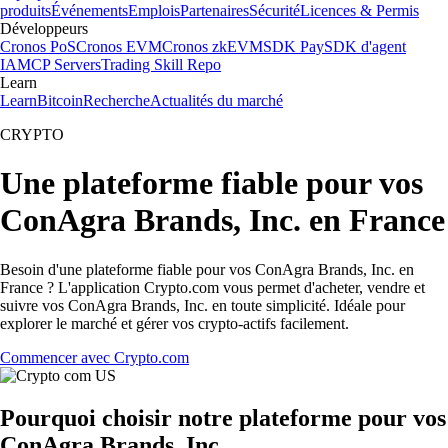
produits
Événements
Emplois
Partenaires
Sécurité
Licences & Permis
Développeurs
Cronos PoS
Cronos EVM
Cronos zkEVM
SDK Pay
SDK d'agent
IA
MCP Servers
Trading Skill Repo
Learn
Learn
Bitcoin
Recherche
Actualités du marché
CRYPTO
Une plateforme fiable pour vos
ConAgra Brands, Inc. en France
Besoin d'une plateforme fiable pour vos ConAgra Brands, Inc. en
France ? L'application Crypto.com vous permet d'acheter, vendre et
suivre vos ConAgra Brands, Inc. en toute simplicité. Idéale pour
explorer le marché et gérer vos crypto-actifs facilement.
Commencer avec Crypto.com
Pourquoi choisir notre plateforme pour vos
ConAgra Brands, Inc.