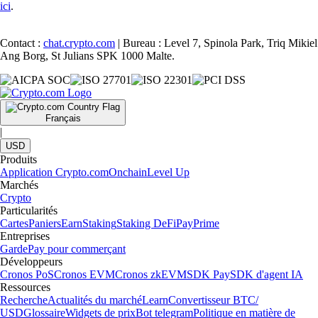
ici
.
Contact :
chat.crypto.com
| Bureau : Level 7, Spinola Park, Triq Mikiel
Ang Borg, St Julians SPK 1000 Malte.
Français
|
USD
Produits
Application Crypto.com
Onchain
Level Up
Marchés
Crypto
Particularités
Cartes
Paniers
Earn
Staking
Staking DeFi
Pay
Prime
Entreprises
Garde
Pay pour commerçant
Développeurs
Cronos PoS
Cronos EVM
Cronos zkEVM
SDK Pay
SDK d'agent IA
Ressources
Recherche
Actualités du marché
Learn
Convertisseur BTC/
USD
Glossaire
Widgets de prix
Bot telegram
Politique en matière de