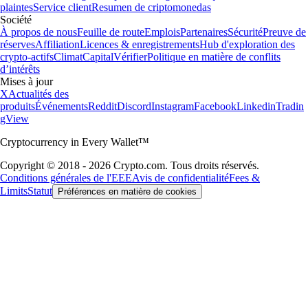
plaintes
Service client
Resumen de criptomonedas
Société
À propos de nous
Feuille de route
Emplois
Partenaires
Sécurité
Preuve de
réserves
Affiliation
Licences & enregistrements
Hub d'exploration des
crypto-actifs
Climat
Capital
Vérifier
Politique en matière de conflits
d’intérêts
Mises à jour
X
Actualités des
produits
Événements
Reddit
Discord
Instagram
Facebook
Linkedin
Tradin
gView
Cryptocurrency in Every Wallet™
Copyright © 2018 - 2026 Crypto.com. Tous droits réservés.
Conditions générales de l'EEE
Avis de confidentialité
Fees &
Limits
Statut
Préférences en matière de cookies