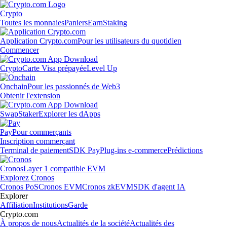
Crypto
Toutes les monnaies
Paniers
Earn
Staking
Application Crypto.com
Pour les utilisateurs du quotidien
Commencer
Crypto
Carte Visa prépayée
Level Up
Onchain
Pour les passionnés de Web3
Obtenir l'extension
Swap
Staker
Explorer les dApps
Pay
Pour commerçants
Inscription commerçant
Terminal de paiement
SDK Pay
Plug-ins e-commerce
Prédictions
Cronos
Layer 1 compatible EVM
Explorez Cronos
Cronos PoS
Cronos EVM
Cronos zkEVM
SDK d'agent IA
Explorer
Affiliation
Institutions
Garde
Crypto.com
À propos de nous
Actualités de la société
Actualités des