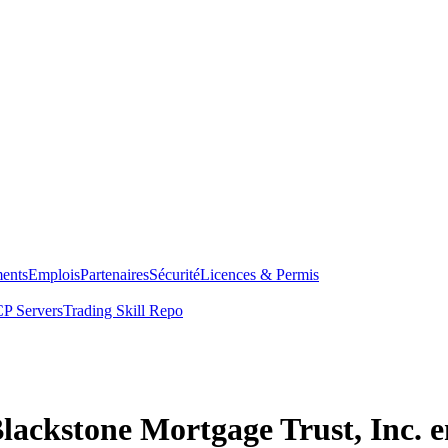
ents
Emplois
Partenaires
Sécurité
Licences & Permis
P Servers
Trading Skill Repo
Blackstone Mortgage Trust, Inc. 