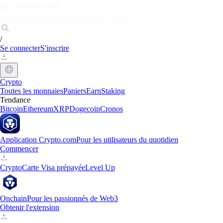
Marchés
Particuliers
Entreprises
Découvrir
/
Se connecter
S'inscrire
Crypto
Toutes les monnaies
Paniers
Earn
Staking
Tendance
Bitcoin
Ethereum
XRP
Dogecoin
Cronos
Application Crypto.com
Pour les utilisateurs du quotidien
Commencer
Crypto
Carte Visa prépayée
Level Up
Onchain
Pour les passionnés de Web3
Obtenir l'extension