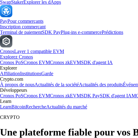
Swap
Staker
Explorer les dApps
Pay
Pour commerçants
Inscription commerçant
Terminal de paiement
SDK Pay
Plug-ins e-commerce
Prédictions
Cronos
Layer 1 compatible EVM
Explorez Cronos
Cronos PoS
Cronos EVM
Cronos zkEVM
SDK d'agent IA
Explorer
Affiliation
Institutions
Garde
Crypto.com
À propos de nous
Actualités de la société
Actualités des produits
Événem
Développeurs
Cronos PoS
Cronos EVM
Cronos zkEVM
SDK Pay
SDK d'agent IA
MC
Learn
Learn
Bitcoin
Recherche
Actualités du marché
CRYPTO
Une plateforme fiable pour vos 