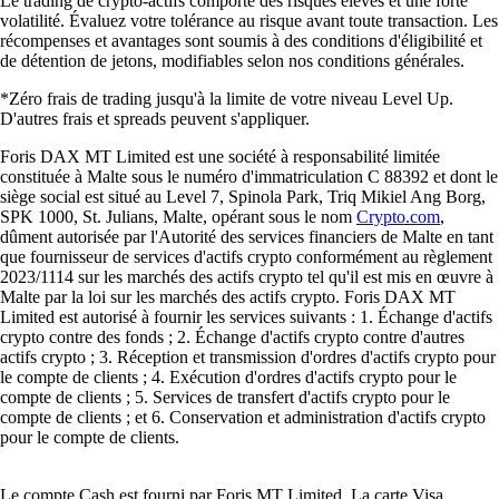
Le trading de crypto-actifs comporte des risques élevés et une forte
volatilité. Évaluez votre tolérance au risque avant toute transaction. Les
récompenses et avantages sont soumis à des conditions d'éligibilité et
de détention de jetons, modifiables selon nos conditions générales.
*Zéro frais de trading jusqu'à la limite de votre niveau Level Up.
D'autres frais et spreads peuvent s'appliquer.
Foris DAX MT Limited est une société à responsabilité limitée
constituée à Malte sous le numéro d'immatriculation C 88392 et dont le
siège social est situé au Level 7, Spinola Park, Triq Mikiel Ang Borg,
SPK 1000, St. Julians, Malte, opérant sous le nom
Crypto.com
,
dûment autorisée par l'Autorité des services financiers de Malte en tant
que fournisseur de services d'actifs crypto conformément au règlement
2023/1114 sur les marchés des actifs crypto tel qu'il est mis en œuvre à
Malte par la loi sur les marchés des actifs crypto. Foris DAX MT
Limited est autorisé à fournir les services suivants : 1. Échange d'actifs
crypto contre des fonds ; 2. Échange d'actifs crypto contre d'autres
actifs crypto ; 3. Réception et transmission d'ordres d'actifs crypto pour
le compte de clients ; 4. Exécution d'ordres d'actifs crypto pour le
compte de clients ; 5. Services de transfert d'actifs crypto pour le
compte de clients ; et 6. Conservation et administration d'actifs crypto
pour le compte de clients.
Le compte Cash est fourni par Foris MT Limited. La carte Visa