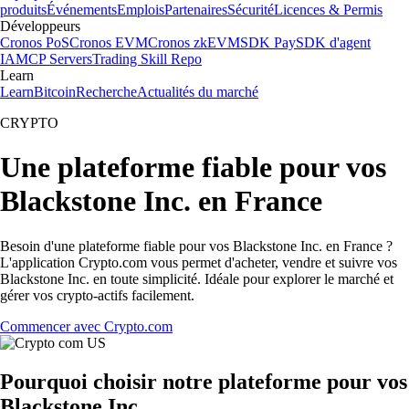
produits
Événements
Emplois
Partenaires
Sécurité
Licences & Permis
Développeurs
Cronos PoS
Cronos EVM
Cronos zkEVM
SDK Pay
SDK d'agent
IA
MCP Servers
Trading Skill Repo
Learn
Learn
Bitcoin
Recherche
Actualités du marché
CRYPTO
Une plateforme fiable pour vos
Blackstone Inc. en France
Besoin d'une plateforme fiable pour vos Blackstone Inc. en France ?
L'application Crypto.com vous permet d'acheter, vendre et suivre vos
Blackstone Inc. en toute simplicité. Idéale pour explorer le marché et
gérer vos crypto-actifs facilement.
Commencer avec Crypto.com
Pourquoi choisir notre plateforme pour vos
Blackstone Inc.