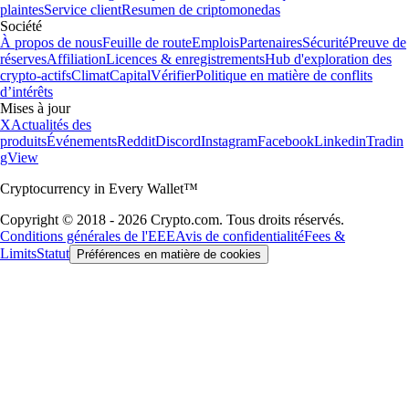
plaintes
Service client
Resumen de criptomonedas
Société
À propos de nous
Feuille de route
Emplois
Partenaires
Sécurité
Preuve de
réserves
Affiliation
Licences & enregistrements
Hub d'exploration des
crypto-actifs
Climat
Capital
Vérifier
Politique en matière de conflits
d’intérêts
Mises à jour
X
Actualités des
produits
Événements
Reddit
Discord
Instagram
Facebook
Linkedin
Tradin
gView
Cryptocurrency in Every Wallet™
Copyright © 2018 - 2026 Crypto.com. Tous droits réservés.
Conditions générales de l'EEE
Avis de confidentialité
Fees &
Limits
Statut
Préférences en matière de cookies