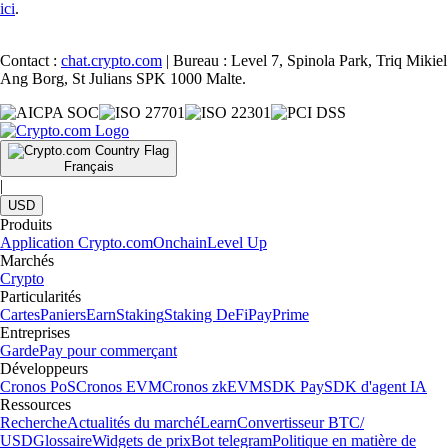
ici
.
Contact :
chat.crypto.com
| Bureau : Level 7, Spinola Park, Triq Mikiel
Ang Borg, St Julians SPK 1000 Malte.
Français
|
USD
Produits
Application Crypto.com
Onchain
Level Up
Marchés
Crypto
Particularités
Cartes
Paniers
Earn
Staking
Staking DeFi
Pay
Prime
Entreprises
Garde
Pay pour commerçant
Développeurs
Cronos PoS
Cronos EVM
Cronos zkEVM
SDK Pay
SDK d'agent IA
Ressources
Recherche
Actualités du marché
Learn
Convertisseur BTC/
USD
Glossaire
Widgets de prix
Bot telegram
Politique en matière de