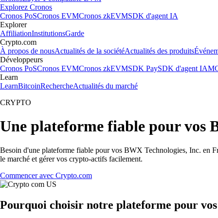
Explorez Cronos
Cronos PoS
Cronos EVM
Cronos zkEVM
SDK d'agent IA
Explorer
Affiliation
Institutions
Garde
Crypto.com
À propos de nous
Actualités de la société
Actualités des produits
Événem
Développeurs
Cronos PoS
Cronos EVM
Cronos zkEVM
SDK Pay
SDK d'agent IA
MC
Learn
Learn
Bitcoin
Recherche
Actualités du marché
CRYPTO
Une plateforme fiable pour vos 
Besoin d'une plateforme fiable pour vos BWX Technologies, Inc. en Fra
le marché et gérer vos crypto-actifs facilement.
Commencer avec Crypto.com
Pourquoi choisir notre plateforme pour vo