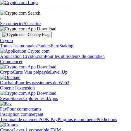
Marchés
Particuliers
Entreprises
Découvrir
/
Se connecter
S'inscrire
Crypto
Toutes les monnaies
Paniers
Earn
Staking
Application Crypto.com
Pour les utilisateurs du quotidien
Commencer
Crypto
Carte Visa prépayée
Level Up
Onchain
Pour les passionnés de Web3
Obtenir l'extension
Swap
Staker
Explorer les dApps
Pay
Pour commerçants
Inscription commerçant
Terminal de paiement
SDK Pay
Plug-ins e-commerce
Prédictions
Cronos
Layer 1 compatible EVM