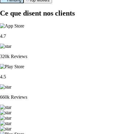
Trending
Top Movers
Ce que disent nos clients
4.7
320k Reviews
4.5
660k Reviews