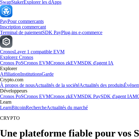
Swap
Staker
Explorer les dApps
Pay
Pour commerçants
Inscription commerçant
Terminal de paiement
SDK Pay
Plug-ins e-commerce
Cronos
Layer 1 compatible EVM
Explorez Cronos
Cronos PoS
Cronos EVM
Cronos zkEVM
SDK d'agent IA
Explorer
Affiliation
Institutions
Garde
Crypto.com
À propos de nous
Actualités de la société
Actualités des produits
Événem
Développeurs
Cronos PoS
Cronos EVM
Cronos zkEVM
SDK Pay
SDK d'agent IA
MC
Learn
Learn
Bitcoin
Recherche
Actualités du marché
CRYPTO
Une plateforme fiable pour vos