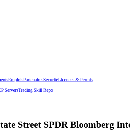
ents
Emplois
Partenaires
Sécurité
Licences & Permis
P Servers
Trading Skill Repo
 State Street SPDR Bloomberg In