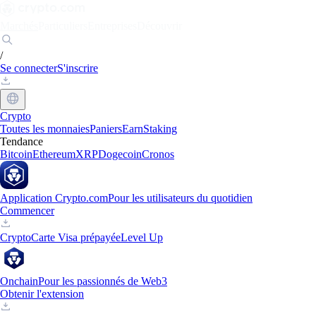
Marchés
Particuliers
Entreprises
Découvrir
/
Se connecter
S'inscrire
Crypto
Toutes les monnaies
Paniers
Earn
Staking
Tendance
Bitcoin
Ethereum
XRP
Dogecoin
Cronos
Application Crypto.com
Pour les utilisateurs du quotidien
Commencer
Crypto
Carte Visa prépayée
Level Up
Onchain
Pour les passionnés de Web3
Obtenir l'extension