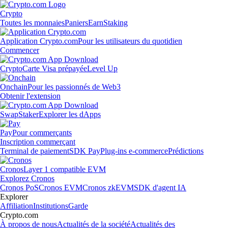
Crypto
Toutes les monnaies
Paniers
Earn
Staking
Application Crypto.com
Pour les utilisateurs du quotidien
Commencer
Crypto
Carte Visa prépayée
Level Up
Onchain
Pour les passionnés de Web3
Obtenir l'extension
Swap
Staker
Explorer les dApps
Pay
Pour commerçants
Inscription commerçant
Terminal de paiement
SDK Pay
Plug-ins e-commerce
Prédictions
Cronos
Layer 1 compatible EVM
Explorez Cronos
Cronos PoS
Cronos EVM
Cronos zkEVM
SDK d'agent IA
Explorer
Affiliation
Institutions
Garde
Crypto.com
À propos de nous
Actualités de la société
Actualités des