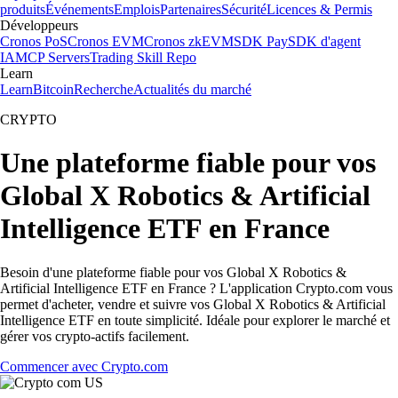
produits
Événements
Emplois
Partenaires
Sécurité
Licences & Permis
Développeurs
Cronos PoS
Cronos EVM
Cronos zkEVM
SDK Pay
SDK d'agent
IA
MCP Servers
Trading Skill Repo
Learn
Learn
Bitcoin
Recherche
Actualités du marché
CRYPTO
Une plateforme fiable pour vos
Global X Robotics & Artificial
Intelligence ETF en France
Besoin d'une plateforme fiable pour vos Global X Robotics &
Artificial Intelligence ETF en France ? L'application Crypto.com vous
permet d'acheter, vendre et suivre vos Global X Robotics & Artificial
Intelligence ETF en toute simplicité. Idéale pour explorer le marché et
gérer vos crypto-actifs facilement.
Commencer avec Crypto.com