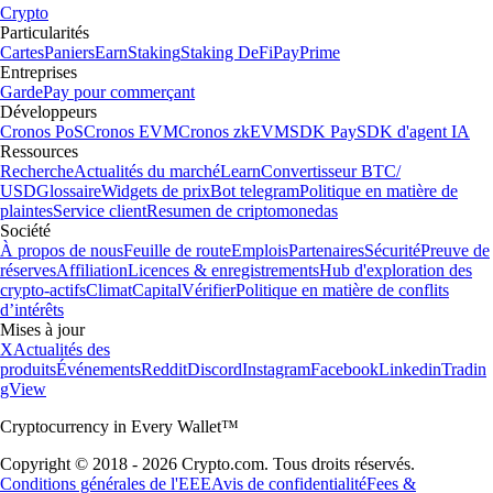
Crypto
Particularités
Cartes
Paniers
Earn
Staking
Staking DeFi
Pay
Prime
Entreprises
Garde
Pay pour commerçant
Développeurs
Cronos PoS
Cronos EVM
Cronos zkEVM
SDK Pay
SDK d'agent IA
Ressources
Recherche
Actualités du marché
Learn
Convertisseur BTC/
USD
Glossaire
Widgets de prix
Bot telegram
Politique en matière de
plaintes
Service client
Resumen de criptomonedas
Société
À propos de nous
Feuille de route
Emplois
Partenaires
Sécurité
Preuve de
réserves
Affiliation
Licences & enregistrements
Hub d'exploration des
crypto-actifs
Climat
Capital
Vérifier
Politique en matière de conflits
d’intérêts
Mises à jour
X
Actualités des
produits
Événements
Reddit
Discord
Instagram
Facebook
Linkedin
Tradin
gView
Cryptocurrency in Every Wallet™
Copyright © 2018 - 2026 Crypto.com. Tous droits réservés.
Conditions générales de l'EEE
Avis de confidentialité
Fees &