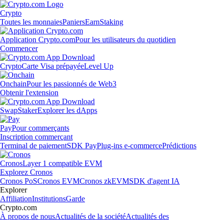
Crypto
Toutes les monnaies
Paniers
Earn
Staking
Application Crypto.com
Pour les utilisateurs du quotidien
Commencer
Crypto
Carte Visa prépayée
Level Up
Onchain
Pour les passionnés de Web3
Obtenir l'extension
Swap
Staker
Explorer les dApps
Pay
Pour commerçants
Inscription commerçant
Terminal de paiement
SDK Pay
Plug-ins e-commerce
Prédictions
Cronos
Layer 1 compatible EVM
Explorez Cronos
Cronos PoS
Cronos EVM
Cronos zkEVM
SDK d'agent IA
Explorer
Affiliation
Institutions
Garde
Crypto.com
À propos de nous
Actualités de la société
Actualités des