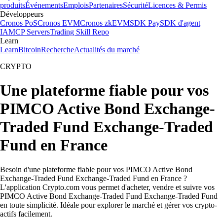
produits
Événements
Emplois
Partenaires
Sécurité
Licences & Permis
Développeurs
Cronos PoS
Cronos EVM
Cronos zkEVM
SDK Pay
SDK d'agent
IA
MCP Servers
Trading Skill Repo
Learn
Learn
Bitcoin
Recherche
Actualités du marché
CRYPTO
Une plateforme fiable pour vos
PIMCO Active Bond Exchange-
Traded Fund Exchange-Traded
Fund en France
Besoin d'une plateforme fiable pour vos PIMCO Active Bond
Exchange-Traded Fund Exchange-Traded Fund en France ?
L'application Crypto.com vous permet d'acheter, vendre et suivre vos
PIMCO Active Bond Exchange-Traded Fund Exchange-Traded Fund
en toute simplicité. Idéale pour explorer le marché et gérer vos crypto-
actifs facilement.