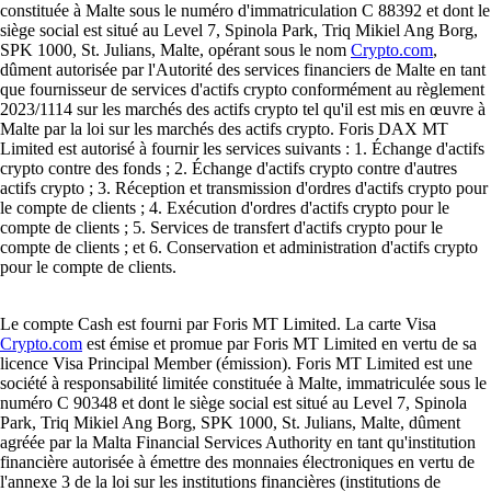
constituée à Malte sous le numéro d'immatriculation C 88392 et dont le
siège social est situé au Level 7, Spinola Park, Triq Mikiel Ang Borg,
SPK 1000, St. Julians, Malte, opérant sous le nom
Crypto.com
,
dûment autorisée par l'Autorité des services financiers de Malte en tant
que fournisseur de services d'actifs crypto conformément au règlement
2023/1114 sur les marchés des actifs crypto tel qu'il est mis en œuvre à
Malte par la loi sur les marchés des actifs crypto. Foris DAX MT
Limited est autorisé à fournir les services suivants : 1. Échange d'actifs
crypto contre des fonds ; 2. Échange d'actifs crypto contre d'autres
actifs crypto ; 3. Réception et transmission d'ordres d'actifs crypto pour
le compte de clients ; 4. Exécution d'ordres d'actifs crypto pour le
compte de clients ; 5. Services de transfert d'actifs crypto pour le
compte de clients ; et 6. Conservation et administration d'actifs crypto
pour le compte de clients.
Le compte Cash est fourni par Foris MT Limited. La carte Visa
Crypto.com
est émise et promue par Foris MT Limited en vertu de sa
licence Visa Principal Member (émission). Foris MT Limited est une
société à responsabilité limitée constituée à Malte, immatriculée sous le
numéro C 90348 et dont le siège social est situé au Level 7, Spinola
Park, Triq Mikiel Ang Borg, SPK 1000, St. Julians, Malte, dûment
agréée par la Malta Financial Services Authority en tant qu'institution
financière autorisée à émettre des monnaies électroniques en vertu de
l'annexe 3 de la loi sur les institutions financières (institutions de