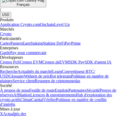
Français
|
USD
Produits
Application Crypto.com
Onchain
Level Up
Marchés
Crypto
Particularités
Cartes
Paniers
Earn
Staking
Staking DeFi
Pay
Prime
Entreprises
Garde
Pay pour commerçant
Développeurs
Cronos PoS
Cronos EVM
Cronos zkEVM
SDK Pay
SDK d'agent IA
Ressources
Recherche
Actualités du marché
Learn
Convertisseur BTC/
USD
Glossaire
Widgets de prix
Bot telegram
Politique en matière de
plaintes
Service client
Resumen de criptomonedas
Société
À propos de nous
Feuille de route
Emplois
Partenaires
Sécurité
Preuve de
réserves
Affiliation
Licences & enregistrements
Hub d'exploration des
crypto-actifs
Climat
Capital
Vérifier
Politique en matière de conflits
d’intérêts
Mises à jour
X
Actualités des