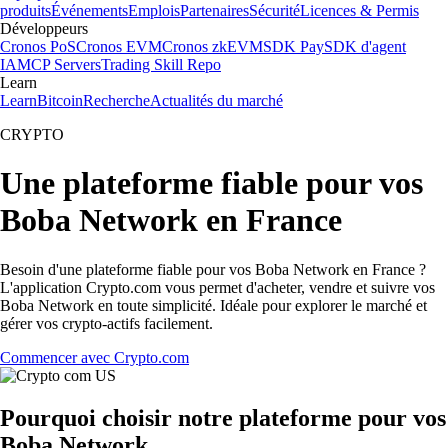
produits
Événements
Emplois
Partenaires
Sécurité
Licences & Permis
Développeurs
Cronos PoS
Cronos EVM
Cronos zkEVM
SDK Pay
SDK d'agent
IA
MCP Servers
Trading Skill Repo
Learn
Learn
Bitcoin
Recherche
Actualités du marché
CRYPTO
Une plateforme fiable pour vos
Boba Network en France
Besoin d'une plateforme fiable pour vos Boba Network en France ?
L'application Crypto.com vous permet d'acheter, vendre et suivre vos
Boba Network en toute simplicité. Idéale pour explorer le marché et
gérer vos crypto-actifs facilement.
Commencer avec Crypto.com
Pourquoi choisir notre plateforme pour vos
Boba Network