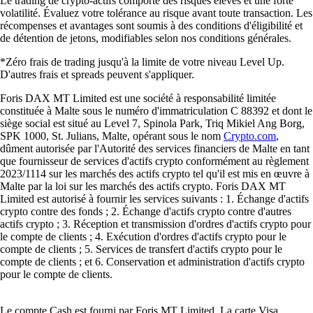
Le trading de crypto-actifs comporte des risques élevés et une forte
volatilité. Évaluez votre tolérance au risque avant toute transaction. Les
récompenses et avantages sont soumis à des conditions d'éligibilité et
de détention de jetons, modifiables selon nos conditions générales.
*Zéro frais de trading jusqu'à la limite de votre niveau Level Up.
D'autres frais et spreads peuvent s'appliquer.
Foris DAX MT Limited est une société à responsabilité limitée
constituée à Malte sous le numéro d'immatriculation C 88392 et dont le
siège social est situé au Level 7, Spinola Park, Triq Mikiel Ang Borg,
SPK 1000, St. Julians, Malte, opérant sous le nom
Crypto.com
,
dûment autorisée par l'Autorité des services financiers de Malte en tant
que fournisseur de services d'actifs crypto conformément au règlement
2023/1114 sur les marchés des actifs crypto tel qu'il est mis en œuvre à
Malte par la loi sur les marchés des actifs crypto. Foris DAX MT
Limited est autorisé à fournir les services suivants : 1. Échange d'actifs
crypto contre des fonds ; 2. Échange d'actifs crypto contre d'autres
actifs crypto ; 3. Réception et transmission d'ordres d'actifs crypto pour
le compte de clients ; 4. Exécution d'ordres d'actifs crypto pour le
compte de clients ; 5. Services de transfert d'actifs crypto pour le
compte de clients ; et 6. Conservation et administration d'actifs crypto
pour le compte de clients.
Le compte Cash est fourni par Foris MT Limited. La carte Visa