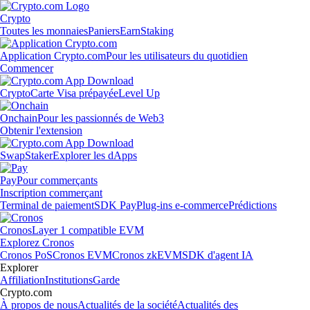
Crypto
Toutes les monnaies
Paniers
Earn
Staking
Application Crypto.com
Pour les utilisateurs du quotidien
Commencer
Crypto
Carte Visa prépayée
Level Up
Onchain
Pour les passionnés de Web3
Obtenir l'extension
Swap
Staker
Explorer les dApps
Pay
Pour commerçants
Inscription commerçant
Terminal de paiement
SDK Pay
Plug-ins e-commerce
Prédictions
Cronos
Layer 1 compatible EVM
Explorez Cronos
Cronos PoS
Cronos EVM
Cronos zkEVM
SDK d'agent IA
Explorer
Affiliation
Institutions
Garde
Crypto.com
À propos de nous
Actualités de la société
Actualités des