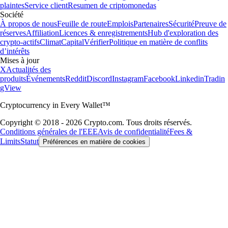
plaintes
Service client
Resumen de criptomonedas
Société
À propos de nous
Feuille de route
Emplois
Partenaires
Sécurité
Preuve de
réserves
Affiliation
Licences & enregistrements
Hub d'exploration des
crypto-actifs
Climat
Capital
Vérifier
Politique en matière de conflits
d’intérêts
Mises à jour
X
Actualités des
produits
Événements
Reddit
Discord
Instagram
Facebook
Linkedin
Tradin
gView
Cryptocurrency in Every Wallet™
Copyright © 2018 - 2026 Crypto.com. Tous droits réservés.
Conditions générales de l'EEE
Avis de confidentialité
Fees &
Limits
Statut
Préférences en matière de cookies