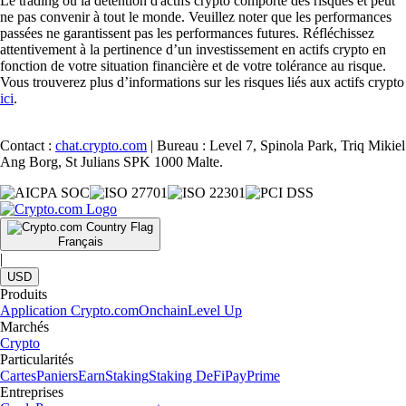
Le trading ou la détention d'actifs crypto comporte des risques et peut
ne pas convenir à tout le monde. Veuillez noter que les performances
passées ne garantissent pas les performances futures. Réfléchissez
attentivement à la pertinence d’un investissement en actifs crypto en
fonction de votre situation financière et de votre tolérance au risque.
Vous trouverez plus d’informations sur les risques liés aux actifs crypto
ici
.
Contact :
chat.crypto.com
| Bureau : Level 7, Spinola Park, Triq Mikiel
Ang Borg, St Julians SPK 1000 Malte.
Français
|
USD
Produits
Application Crypto.com
Onchain
Level Up
Marchés
Crypto
Particularités
Cartes
Paniers
Earn
Staking
Staking DeFi
Pay
Prime
Entreprises