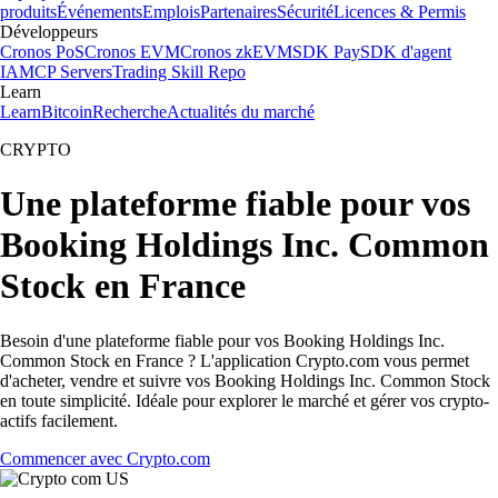
produits
Événements
Emplois
Partenaires
Sécurité
Licences & Permis
Développeurs
Cronos PoS
Cronos EVM
Cronos zkEVM
SDK Pay
SDK d'agent
IA
MCP Servers
Trading Skill Repo
Learn
Learn
Bitcoin
Recherche
Actualités du marché
CRYPTO
Une plateforme fiable pour vos
Booking Holdings Inc. Common
Stock en France
Besoin d'une plateforme fiable pour vos Booking Holdings Inc.
Common Stock en France ? L'application Crypto.com vous permet
d'acheter, vendre et suivre vos Booking Holdings Inc. Common Stock
en toute simplicité. Idéale pour explorer le marché et gérer vos crypto-
actifs facilement.
Commencer avec Crypto.com