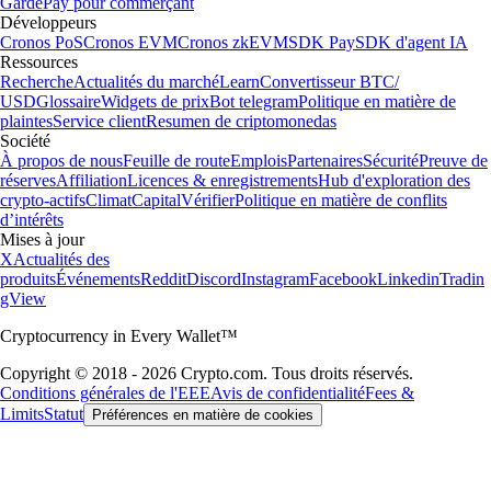
Garde
Pay pour commerçant
Développeurs
Cronos PoS
Cronos EVM
Cronos zkEVM
SDK Pay
SDK d'agent IA
Ressources
Recherche
Actualités du marché
Learn
Convertisseur BTC/
USD
Glossaire
Widgets de prix
Bot telegram
Politique en matière de
plaintes
Service client
Resumen de criptomonedas
Société
À propos de nous
Feuille de route
Emplois
Partenaires
Sécurité
Preuve de
réserves
Affiliation
Licences & enregistrements
Hub d'exploration des
crypto-actifs
Climat
Capital
Vérifier
Politique en matière de conflits
d’intérêts
Mises à jour
X
Actualités des
produits
Événements
Reddit
Discord
Instagram
Facebook
Linkedin
Tradin
gView
Cryptocurrency in Every Wallet™
Copyright © 2018 - 2026 Crypto.com. Tous droits réservés.
Conditions générales de l'EEE
Avis de confidentialité
Fees &
Limits
Statut
Préférences en matière de cookies