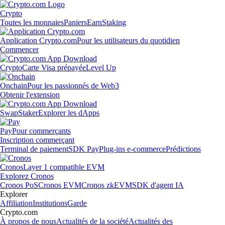
Crypto
Toutes les monnaies
Paniers
Earn
Staking
Application Crypto.com
Pour les utilisateurs du quotidien
Commencer
Crypto
Carte Visa prépayée
Level Up
Onchain
Pour les passionnés de Web3
Obtenir l'extension
Swap
Staker
Explorer les dApps
Pay
Pour commerçants
Inscription commerçant
Terminal de paiement
SDK Pay
Plug-ins e-commerce
Prédictions
Cronos
Layer 1 compatible EVM
Explorez Cronos
Cronos PoS
Cronos EVM
Cronos zkEVM
SDK d'agent IA
Explorer
Affiliation
Institutions
Garde
Crypto.com
À propos de nous
Actualités de la société
Actualités des