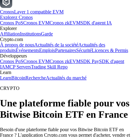
Cronos
Layer 1 compatible EVM
Explorez Cronos
Cronos PoS
Cronos EVM
Cronos zkEVM
SDK d'agent IA
Explorer
Affiliation
Institutions
Garde
Crypto.com
À propos de nous
Actualités de la société
Actualités des
produits
Événements
Emplois
Partenaires
Sécurité
Licences & Permis
Développeurs
Cronos PoS
Cronos EVM
Cronos zkEVM
SDK Pay
SDK d'agent
IA
MCP Servers
Trading Skill Repo
Learn
Learn
Bitcoin
Recherche
Actualités du marché
CRYPTO
Une plateforme fiable pour vos
Bitwise Bitcoin ETF en France
Besoin d'une plateforme fiable pour vos Bitwise Bitcoin ETF en
France ? L'application Crypto.com vous permet d'acheter, vendre et