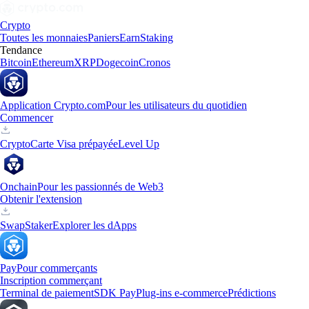
Crypto
Toutes les monnaies
Paniers
Earn
Staking
Tendance
Bitcoin
Ethereum
XRP
Dogecoin
Cronos
Application Crypto.com
Pour les utilisateurs du quotidien
Commencer
Crypto
Carte Visa prépayée
Level Up
Onchain
Pour les passionnés de Web3
Obtenir l'extension
Swap
Staker
Explorer les dApps
Pay
Pour commerçants
Inscription commerçant
Terminal de paiement
SDK Pay
Plug-ins e-commerce
Prédictions