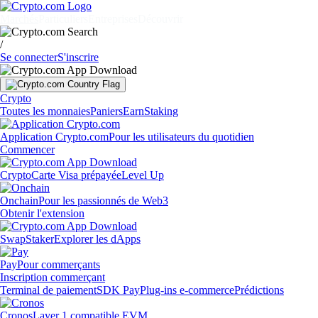
Marchés
Particuliers
Entreprises
Découvrir
/
Se connecter
S'inscrire
Crypto
Toutes les monnaies
Paniers
Earn
Staking
Application Crypto.com
Pour les utilisateurs du quotidien
Commencer
Crypto
Carte Visa prépayée
Level Up
Onchain
Pour les passionnés de Web3
Obtenir l'extension
Swap
Staker
Explorer les dApps
Pay
Pour commerçants
Inscription commerçant
Terminal de paiement
SDK Pay
Plug-ins e-commerce
Prédictions
Cronos
Layer 1 compatible EVM