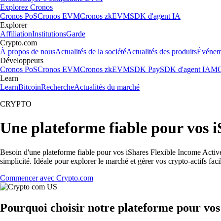
Explorez Cronos
Cronos PoS
Cronos EVM
Cronos zkEVM
SDK d'agent IA
Explorer
Affiliation
Institutions
Garde
Crypto.com
À propos de nous
Actualités de la société
Actualités des produits
Événem
Développeurs
Cronos PoS
Cronos EVM
Cronos zkEVM
SDK Pay
SDK d'agent IA
MC
Learn
Learn
Bitcoin
Recherche
Actualités du marché
CRYPTO
Une plateforme fiable pour vos 
Besoin d'une plateforme fiable pour vos iShares Flexible Income Activ
simplicité. Idéale pour explorer le marché et gérer vos crypto-actifs fac
Commencer avec Crypto.com
Pourquoi choisir notre plateforme pour vo