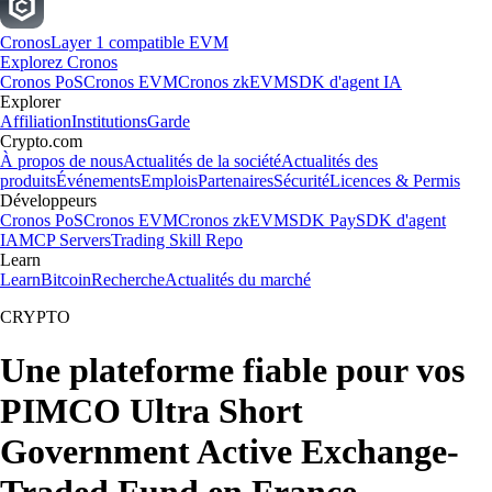
Cronos
Layer 1 compatible EVM
Explorez Cronos
Cronos PoS
Cronos EVM
Cronos zkEVM
SDK d'agent IA
Explorer
Affiliation
Institutions
Garde
Crypto.com
À propos de nous
Actualités de la société
Actualités des
produits
Événements
Emplois
Partenaires
Sécurité
Licences & Permis
Développeurs
Cronos PoS
Cronos EVM
Cronos zkEVM
SDK Pay
SDK d'agent
IA
MCP Servers
Trading Skill Repo
Learn
Learn
Bitcoin
Recherche
Actualités du marché
CRYPTO
Une plateforme fiable pour vos
PIMCO Ultra Short
Government Active Exchange-