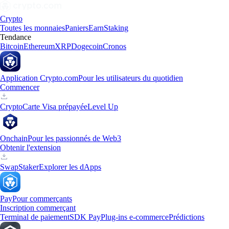
Crypto
Toutes les monnaies
Paniers
Earn
Staking
Tendance
Bitcoin
Ethereum
XRP
Dogecoin
Cronos
Application Crypto.com
Pour les utilisateurs du quotidien
Commencer
Crypto
Carte Visa prépayée
Level Up
Onchain
Pour les passionnés de Web3
Obtenir l'extension
Swap
Staker
Explorer les dApps
Pay
Pour commerçants
Inscription commerçant
Terminal de paiement
SDK Pay
Plug-ins e-commerce
Prédictions