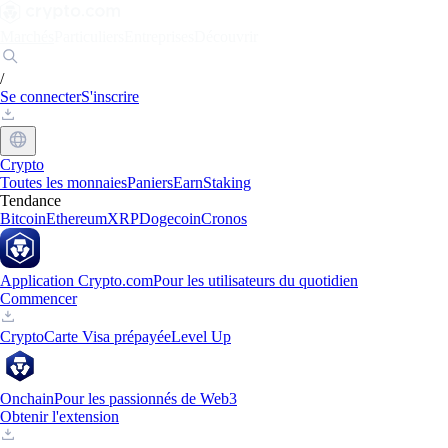
Marchés
Particuliers
Entreprises
Découvrir
/
Se connecter
S'inscrire
Crypto
Toutes les monnaies
Paniers
Earn
Staking
Tendance
Bitcoin
Ethereum
XRP
Dogecoin
Cronos
Application Crypto.com
Pour les utilisateurs du quotidien
Commencer
Crypto
Carte Visa prépayée
Level Up
Onchain
Pour les passionnés de Web3
Obtenir l'extension