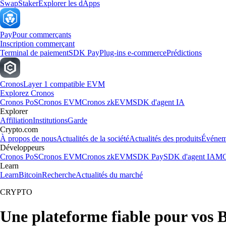
Swap
Staker
Explorer les dApps
Pay
Pour commerçants
Inscription commerçant
Terminal de paiement
SDK Pay
Plug-ins e-commerce
Prédictions
Cronos
Layer 1 compatible EVM
Explorez Cronos
Cronos PoS
Cronos EVM
Cronos zkEVM
SDK d'agent IA
Explorer
Affiliation
Institutions
Garde
Crypto.com
À propos de nous
Actualités de la société
Actualités des produits
Événem
Développeurs
Cronos PoS
Cronos EVM
Cronos zkEVM
SDK Pay
SDK d'agent IA
MC
Learn
Learn
Bitcoin
Recherche
Actualités du marché
CRYPTO
Une plateforme fiable pour vos 