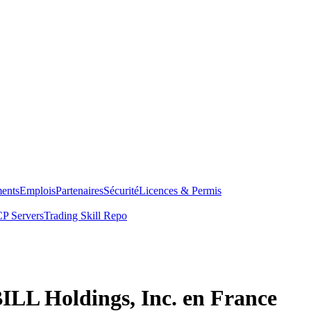
ents
Emplois
Partenaires
Sécurité
Licences & Permis
P Servers
Trading Skill Repo
BILL Holdings, Inc. en France