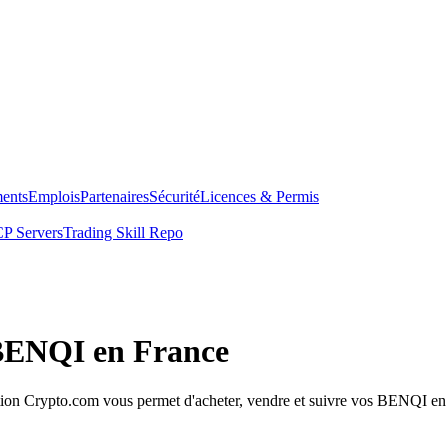
ents
Emplois
Partenaires
Sécurité
Licences & Permis
P Servers
Trading Skill Repo
 BENQI en France
on Crypto.com vous permet d'acheter, vendre et suivre vos BENQI en tou