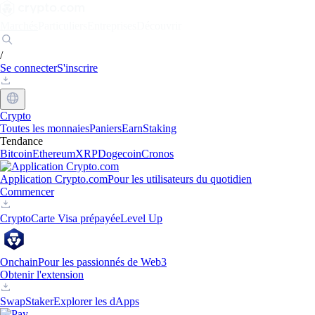
Marchés
Particuliers
Entreprises
Découvrir
/
Se connecter
S'inscrire
Crypto
Toutes les monnaies
Paniers
Earn
Staking
Tendance
Bitcoin
Ethereum
XRP
Dogecoin
Cronos
Application Crypto.com
Pour les utilisateurs du quotidien
Commencer
Crypto
Carte Visa prépayée
Level Up
Onchain
Pour les passionnés de Web3
Obtenir l'extension
Swap
Staker
Explorer les dApps