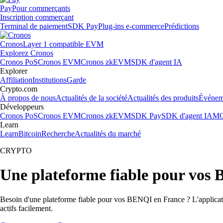
Pay
Pour commerçants
Inscription commerçant
Terminal de paiement
SDK Pay
Plug-ins e-commerce
Prédictions
Cronos
Layer 1 compatible EVM
Explorez Cronos
Cronos PoS
Cronos EVM
Cronos zkEVM
SDK d'agent IA
Explorer
Affiliation
Institutions
Garde
Crypto.com
À propos de nous
Actualités de la société
Actualités des produits
Événem
Développeurs
Cronos PoS
Cronos EVM
Cronos zkEVM
SDK Pay
SDK d'agent IA
MC
Learn
Learn
Bitcoin
Recherche
Actualités du marché
CRYPTO
Une plateforme fiable pour vos
Besoin d'une plateforme fiable pour vos BENQI en France ? L'applicati
actifs facilement.