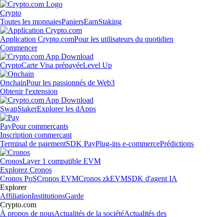
Crypto
Toutes les monnaies
Paniers
Earn
Staking
Application Crypto.com
Pour les utilisateurs du quotidien
Commencer
Crypto
Carte Visa prépayée
Level Up
Onchain
Pour les passionnés de Web3
Obtenir l'extension
Swap
Staker
Explorer les dApps
Pay
Pour commerçants
Inscription commerçant
Terminal de paiement
SDK Pay
Plug-ins e-commerce
Prédictions
Cronos
Layer 1 compatible EVM
Explorez Cronos
Cronos PoS
Cronos EVM
Cronos zkEVM
SDK d'agent IA
Explorer
Affiliation
Institutions
Garde
Crypto.com
À propos de nous
Actualités de la société
Actualités des