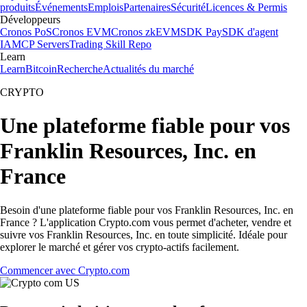
produits
Événements
Emplois
Partenaires
Sécurité
Licences & Permis
Développeurs
Cronos PoS
Cronos EVM
Cronos zkEVM
SDK Pay
SDK d'agent
IA
MCP Servers
Trading Skill Repo
Learn
Learn
Bitcoin
Recherche
Actualités du marché
CRYPTO
Une plateforme fiable pour vos
Franklin Resources, Inc. en
France
Besoin d'une plateforme fiable pour vos Franklin Resources, Inc. en
France ? L'application Crypto.com vous permet d'acheter, vendre et
suivre vos Franklin Resources, Inc. en toute simplicité. Idéale pour
explorer le marché et gérer vos crypto-actifs facilement.
Commencer avec Crypto.com