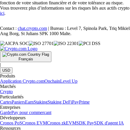
fonction de votre situation financière et de votre tolérance au risque.
Vous trouverez plus d’informations sur les risques liés aux actifs crypto
ici
.
Contact :
chat.crypto.com
| Bureau : Level 7, Spinola Park, Triq Mikiel
Ang Borg, St Julians SPK 1000 Malte.
Français
|
USD
Produits
Application Crypto.com
Onchain
Level Up
Marchés
Crypto
Particularités
Cartes
Paniers
Earn
Staking
Staking DeFi
Pay
Prime
Entreprises
Garde
Pay pour commerçant
Développeurs
Cronos PoS
Cronos EVM
Cronos zkEVM
SDK Pay
SDK d'agent IA
Ressources