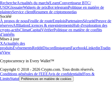
Recherche
Actualités du marché
Learn
Convertisseur BTC/
USD
Glossaire
Widgets de prix
Bot telegram
Politique en matière de
plaintes
Service client
Resumen de criptomonedas
Société
À propos de nous
Feuille de route
Emplois
Partenaires
Sécurité
Preuve de
réserves
Affiliation
Licences & enregistrements
Hub d'exploration des
crypto-actifs
Climat
Capital
Vérifier
Politique en matière de conflits
d’intérêts
Mises à jour
X
Actualités des
produits
Événements
Reddit
Discord
Instagram
Facebook
Linkedin
Tradin
gView
Cryptocurrency in Every Wallet™
Copyright © 2018 - 2026 Crypto.com. Tous droits réservés.
Conditions générales de l'EEE
Avis de confidentialité
Fees &
Limits
Statut
Préférences en matière de cookies