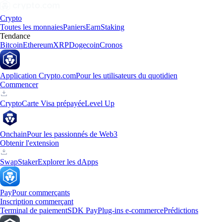
Crypto
Toutes les monnaies
Paniers
Earn
Staking
Tendance
Bitcoin
Ethereum
XRP
Dogecoin
Cronos
Application Crypto.com
Pour les utilisateurs du quotidien
Commencer
Crypto
Carte Visa prépayée
Level Up
Onchain
Pour les passionnés de Web3
Obtenir l'extension
Swap
Staker
Explorer les dApps
Pay
Pour commerçants
Inscription commerçant
Terminal de paiement
SDK Pay
Plug-ins e-commerce
Prédictions