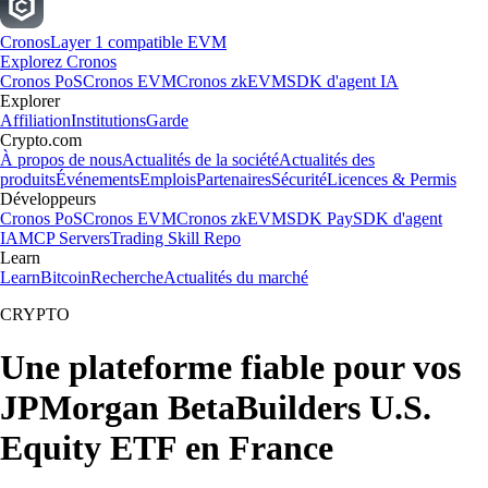
Cronos
Layer 1 compatible EVM
Explorez Cronos
Cronos PoS
Cronos EVM
Cronos zkEVM
SDK d'agent IA
Explorer
Affiliation
Institutions
Garde
Crypto.com
À propos de nous
Actualités de la société
Actualités des
produits
Événements
Emplois
Partenaires
Sécurité
Licences & Permis
Développeurs
Cronos PoS
Cronos EVM
Cronos zkEVM
SDK Pay
SDK d'agent
IA
MCP Servers
Trading Skill Repo
Learn
Learn
Bitcoin
Recherche
Actualités du marché
CRYPTO
Une plateforme fiable pour vos
JPMorgan BetaBuilders U.S.
Equity ETF en France