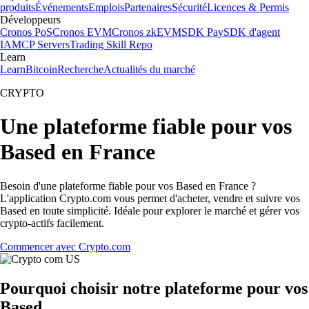
produits
Événements
Emplois
Partenaires
Sécurité
Licences & Permis
Développeurs
Cronos PoS
Cronos EVM
Cronos zkEVM
SDK Pay
SDK d'agent
IA
MCP Servers
Trading Skill Repo
Learn
Learn
Bitcoin
Recherche
Actualités du marché
CRYPTO
Une plateforme fiable pour vos
Based en France
Besoin d'une plateforme fiable pour vos Based en France ?
L'application Crypto.com vous permet d'acheter, vendre et suivre vos
Based en toute simplicité. Idéale pour explorer le marché et gérer vos
crypto-actifs facilement.
Commencer avec Crypto.com
Pourquoi choisir notre plateforme pour vos
Based