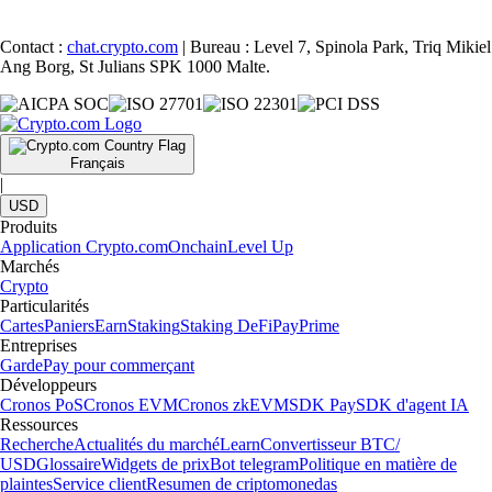
Contact :
chat.crypto.com
| Bureau : Level 7, Spinola Park, Triq Mikiel
Ang Borg, St Julians SPK 1000 Malte.
Français
|
USD
Produits
Application Crypto.com
Onchain
Level Up
Marchés
Crypto
Particularités
Cartes
Paniers
Earn
Staking
Staking DeFi
Pay
Prime
Entreprises
Garde
Pay pour commerçant
Développeurs
Cronos PoS
Cronos EVM
Cronos zkEVM
SDK Pay
SDK d'agent IA
Ressources
Recherche
Actualités du marché
Learn
Convertisseur BTC/
USD
Glossaire
Widgets de prix
Bot telegram
Politique en matière de
plaintes
Service client
Resumen de criptomonedas