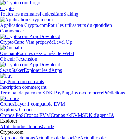
Crypto
Toutes les monnaies
Paniers
Earn
Staking
Application Crypto.com
Pour les utilisateurs du quotidien
Commencer
Crypto
Carte Visa prépayée
Level Up
Onchain
Pour les passionnés de Web3
Obtenir l'extension
Swap
Staker
Explorer les dApps
Pay
Pour commerçants
Inscription commerçant
Terminal de paiement
SDK Pay
Plug-ins e-commerce
Prédictions
Cronos
Layer 1 compatible EVM
Explorez Cronos
Cronos PoS
Cronos EVM
Cronos zkEVM
SDK d'agent IA
Explorer
Affiliation
Institutions
Garde
Crypto.com
À propos de nous
Actualités de la société
Actualités des