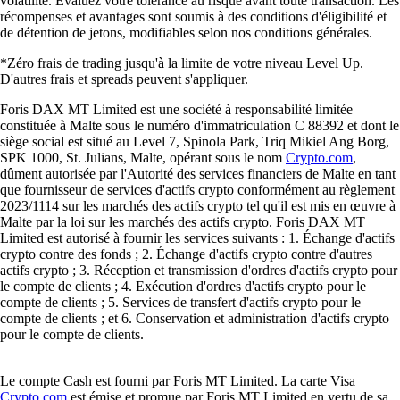
volatilité. Évaluez votre tolérance au risque avant toute transaction. Les
récompenses et avantages sont soumis à des conditions d'éligibilité et
de détention de jetons, modifiables selon nos conditions générales.
*Zéro frais de trading jusqu'à la limite de votre niveau Level Up.
D'autres frais et spreads peuvent s'appliquer.
Foris DAX MT Limited est une société à responsabilité limitée
constituée à Malte sous le numéro d'immatriculation C 88392 et dont le
siège social est situé au Level 7, Spinola Park, Triq Mikiel Ang Borg,
SPK 1000, St. Julians, Malte, opérant sous le nom
Crypto.com
,
dûment autorisée par l'Autorité des services financiers de Malte en tant
que fournisseur de services d'actifs crypto conformément au règlement
2023/1114 sur les marchés des actifs crypto tel qu'il est mis en œuvre à
Malte par la loi sur les marchés des actifs crypto. Foris DAX MT
Limited est autorisé à fournir les services suivants : 1. Échange d'actifs
crypto contre des fonds ; 2. Échange d'actifs crypto contre d'autres
actifs crypto ; 3. Réception et transmission d'ordres d'actifs crypto pour
le compte de clients ; 4. Exécution d'ordres d'actifs crypto pour le
compte de clients ; 5. Services de transfert d'actifs crypto pour le
compte de clients ; et 6. Conservation et administration d'actifs crypto
pour le compte de clients.
Le compte Cash est fourni par Foris MT Limited. La carte Visa
Crypto.com
est émise et promue par Foris MT Limited en vertu de sa