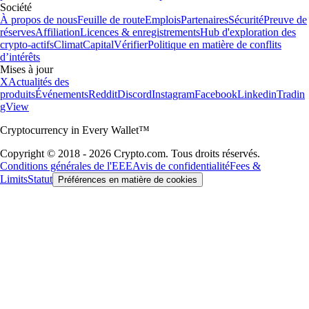
Société
À propos de nous
Feuille de route
Emplois
Partenaires
Sécurité
Preuve de
réserves
Affiliation
Licences & enregistrements
Hub d'exploration des
crypto-actifs
Climat
Capital
Vérifier
Politique en matière de conflits
d’intérêts
Mises à jour
X
Actualités des
produits
Événements
Reddit
Discord
Instagram
Facebook
Linkedin
Tradin
gView
Cryptocurrency in Every Wallet™
Copyright © 2018 - 2026 Crypto.com. Tous droits réservés.
Conditions générales de l'EEE
Avis de confidentialité
Fees &
Limits
Statut
Préférences en matière de cookies