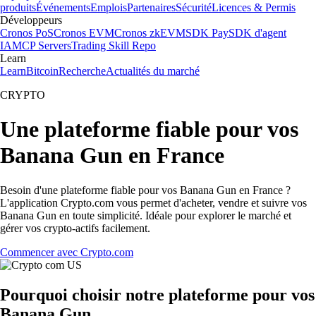
produits
Événements
Emplois
Partenaires
Sécurité
Licences & Permis
Développeurs
Cronos PoS
Cronos EVM
Cronos zkEVM
SDK Pay
SDK d'agent
IA
MCP Servers
Trading Skill Repo
Learn
Learn
Bitcoin
Recherche
Actualités du marché
CRYPTO
Une plateforme fiable pour vos
Banana Gun en France
Besoin d'une plateforme fiable pour vos Banana Gun en France ?
L'application Crypto.com vous permet d'acheter, vendre et suivre vos
Banana Gun en toute simplicité. Idéale pour explorer le marché et
gérer vos crypto-actifs facilement.
Commencer avec Crypto.com
Pourquoi choisir notre plateforme pour vos
Banana Gun