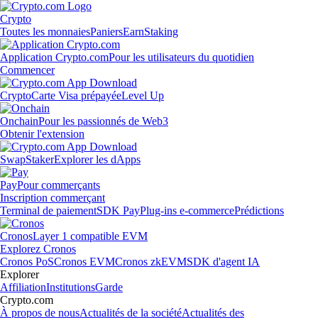
Crypto
Toutes les monnaies
Paniers
Earn
Staking
Application Crypto.com
Pour les utilisateurs du quotidien
Commencer
Crypto
Carte Visa prépayée
Level Up
Onchain
Pour les passionnés de Web3
Obtenir l'extension
Swap
Staker
Explorer les dApps
Pay
Pour commerçants
Inscription commerçant
Terminal de paiement
SDK Pay
Plug-ins e-commerce
Prédictions
Cronos
Layer 1 compatible EVM
Explorez Cronos
Cronos PoS
Cronos EVM
Cronos zkEVM
SDK d'agent IA
Explorer
Affiliation
Institutions
Garde
Crypto.com
À propos de nous
Actualités de la société
Actualités des