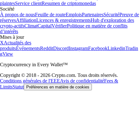
plaintes
Service client
Resumen de criptomonedas
Société
À propos de nous
Feuille de route
Emplois
Partenaires
Sécurité
Preuve de
réserves
Affiliation
Licences & enregistrements
Hub d'exploration des
crypto-actifs
Climat
Capital
Vérifier
Politique en matière de conflits
d’intérêts
Mises à jour
X
Actualités des
produits
Événements
Reddit
Discord
Instagram
Facebook
Linkedin
Tradin
gView
Cryptocurrency in Every Wallet™
Copyright © 2018 - 2026 Crypto.com. Tous droits réservés.
Conditions générales de l'EEE
Avis de confidentialité
Fees &
Limits
Statut
Préférences en matière de cookies