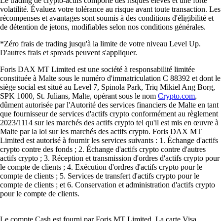
Le trading de crypto-actifs comporte des risques élevés et une forte
volatilité. Évaluez votre tolérance au risque avant toute transaction. Les
récompenses et avantages sont soumis à des conditions d'éligibilité et
de détention de jetons, modifiables selon nos conditions générales.
*Zéro frais de trading jusqu'à la limite de votre niveau Level Up.
D'autres frais et spreads peuvent s'appliquer.
Foris DAX MT Limited est une société à responsabilité limitée
constituée à Malte sous le numéro d'immatriculation C 88392 et dont le
siège social est situé au Level 7, Spinola Park, Triq Mikiel Ang Borg,
SPK 1000, St. Julians, Malte, opérant sous le nom
Crypto.com
,
dûment autorisée par l'Autorité des services financiers de Malte en tant
que fournisseur de services d'actifs crypto conformément au règlement
2023/1114 sur les marchés des actifs crypto tel qu'il est mis en œuvre à
Malte par la loi sur les marchés des actifs crypto. Foris DAX MT
Limited est autorisé à fournir les services suivants : 1. Échange d'actifs
crypto contre des fonds ; 2. Échange d'actifs crypto contre d'autres
actifs crypto ; 3. Réception et transmission d'ordres d'actifs crypto pour
le compte de clients ; 4. Exécution d'ordres d'actifs crypto pour le
compte de clients ; 5. Services de transfert d'actifs crypto pour le
compte de clients ; et 6. Conservation et administration d'actifs crypto
pour le compte de clients.
Le compte Cash est fourni par Foris MT Limited. La carte Visa