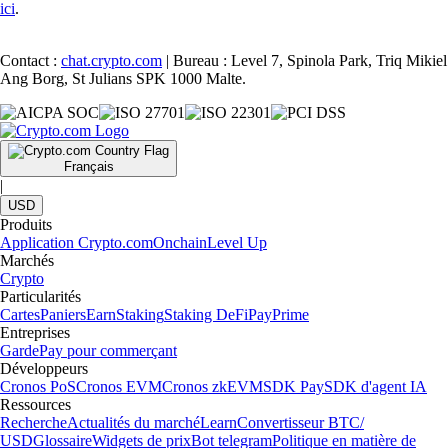
ici
.
Contact :
chat.crypto.com
| Bureau : Level 7, Spinola Park, Triq Mikiel
Ang Borg, St Julians SPK 1000 Malte.
Français
|
USD
Produits
Application Crypto.com
Onchain
Level Up
Marchés
Crypto
Particularités
Cartes
Paniers
Earn
Staking
Staking DeFi
Pay
Prime
Entreprises
Garde
Pay pour commerçant
Développeurs
Cronos PoS
Cronos EVM
Cronos zkEVM
SDK Pay
SDK d'agent IA
Ressources
Recherche
Actualités du marché
Learn
Convertisseur BTC/
USD
Glossaire
Widgets de prix
Bot telegram
Politique en matière de