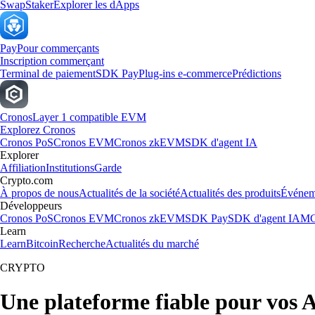
Swap
Staker
Explorer les dApps
Pay
Pour commerçants
Inscription commerçant
Terminal de paiement
SDK Pay
Plug-ins e-commerce
Prédictions
Cronos
Layer 1 compatible EVM
Explorez Cronos
Cronos PoS
Cronos EVM
Cronos zkEVM
SDK d'agent IA
Explorer
Affiliation
Institutions
Garde
Crypto.com
À propos de nous
Actualités de la société
Actualités des produits
Événem
Développeurs
Cronos PoS
Cronos EVM
Cronos zkEVM
SDK Pay
SDK d'agent IA
MC
Learn
Learn
Bitcoin
Recherche
Actualités du marché
CRYPTO
Une plateforme fiable pour vos 