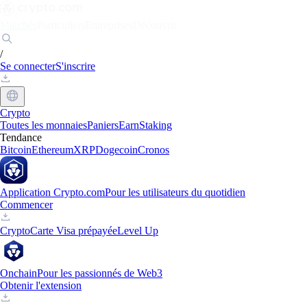
Marchés
Particuliers
Entreprises
Découvrir
/
Se connecter
S'inscrire
Crypto
Toutes les monnaies
Paniers
Earn
Staking
Tendance
Bitcoin
Ethereum
XRP
Dogecoin
Cronos
Application Crypto.com
Pour les utilisateurs du quotidien
Commencer
Crypto
Carte Visa prépayée
Level Up
Onchain
Pour les passionnés de Web3
Obtenir l'extension