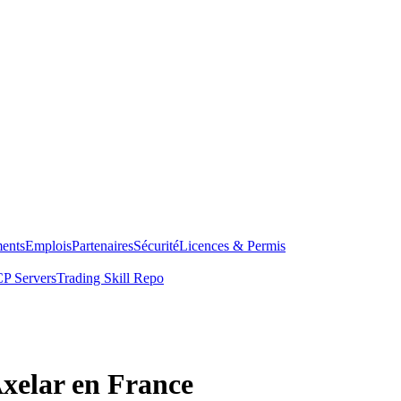
ents
Emplois
Partenaires
Sécurité
Licences & Permis
P Servers
Trading Skill Repo
Axelar en France