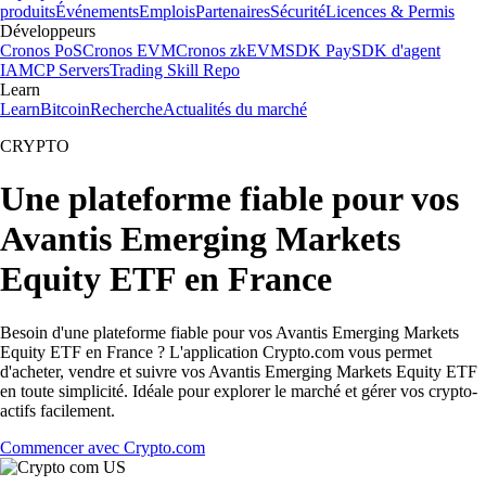
produits
Événements
Emplois
Partenaires
Sécurité
Licences & Permis
Développeurs
Cronos PoS
Cronos EVM
Cronos zkEVM
SDK Pay
SDK d'agent
IA
MCP Servers
Trading Skill Repo
Learn
Learn
Bitcoin
Recherche
Actualités du marché
CRYPTO
Une plateforme fiable pour vos
Avantis Emerging Markets
Equity ETF en France
Besoin d'une plateforme fiable pour vos Avantis Emerging Markets
Equity ETF en France ? L'application Crypto.com vous permet
d'acheter, vendre et suivre vos Avantis Emerging Markets Equity ETF
en toute simplicité. Idéale pour explorer le marché et gérer vos crypto-
actifs facilement.
Commencer avec Crypto.com