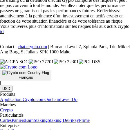
Le trading ou la détention d'actifs crypto comporte des risques et peut
ne pas convenir à tout le monde. Veuillez noter que les performances
passées ne garantissent pas les performances futures. Réfléchissez
attentivement à la pertinence d’un investissement en actifs crypto en
fonction de votre situation financière et de votre tolérance au risque.
Vous trouverez plus d’informations sur les risques liés aux actifs crypto
ici
.
Contact :
chat.crypto.com
| Bureau : Level 7, Spinola Park, Triq Mikiel
Ang Borg, St Julians SPK 1000 Malte.
Français
|
USD
Produits
Application Crypto.com
Onchain
Level Up
Marchés
Crypto
Particularités
Cartes
Paniers
Earn
Staking
Staking DeFi
Pay
Prime
Entreprises