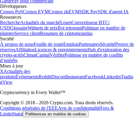
Garde
Pay pour commerçant
Développeurs
Cronos PoS
Cronos EVM
Cronos zkEVM
SDK Pay
SDK d'agent IA
Ressources
Recherche
Actualités du marché
Learn
Convertisseur BTC/
USD
Glossaire
Widgets de prix
Bot telegram
Politique en matière de
plaintes
Service client
Resumen de criptomonedas
Société
À propos de nous
Feuille de route
Emplois
Partenaires
Sécurité
Preuve de
réserves
Affiliation
Licences & enregistrements
Hub d'exploration des
crypto-actifs
Climat
Capital
Vérifier
Politique en matière de conflits
d’intérêts
Mises à jour
X
Actualités des
produits
Événements
Reddit
Discord
Instagram
Facebook
Linkedin
Tradin
gView
Cryptocurrency in Every Wallet™
Copyright © 2018 - 2026 Crypto.com. Tous droits réservés.
Conditions générales de l'EEE
Avis de confidentialité
Fees &
Limits
Statut
Préférences en matière de cookies