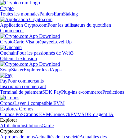
Crypto
Toutes les monnaies
Paniers
Earn
Staking
Application Crypto.com
Pour les utilisateurs du quotidien
Commencer
Crypto
Carte Visa prépayée
Level Up
Onchain
Pour les passionnés de Web3
Obtenir l'extension
Swap
Staker
Explorer les dApps
Pay
Pour commerçants
Inscription commerçant
Terminal de paiement
SDK Pay
Plug-ins e-commerce
Prédictions
Cronos
Layer 1 compatible EVM
Explorez Cronos
Cronos PoS
Cronos EVM
Cronos zkEVM
SDK d'agent IA
Explorer
Affiliation
Institutions
Garde
Crypto.com
À propos de nous
Actualités de la société
Actualités des