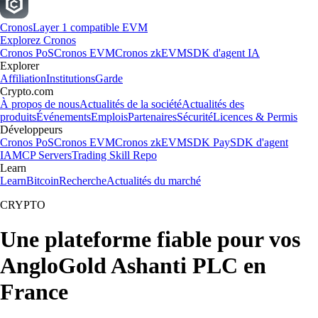
Cronos
Layer 1 compatible EVM
Explorez Cronos
Cronos PoS
Cronos EVM
Cronos zkEVM
SDK d'agent IA
Explorer
Affiliation
Institutions
Garde
Crypto.com
À propos de nous
Actualités de la société
Actualités des
produits
Événements
Emplois
Partenaires
Sécurité
Licences & Permis
Développeurs
Cronos PoS
Cronos EVM
Cronos zkEVM
SDK Pay
SDK d'agent
IA
MCP Servers
Trading Skill Repo
Learn
Learn
Bitcoin
Recherche
Actualités du marché
CRYPTO
Une plateforme fiable pour vos
AngloGold Ashanti PLC en
France