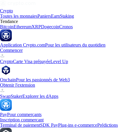
Crypto
Toutes les monnaies
Paniers
Earn
Staking
Tendance
Bitcoin
Ethereum
XRP
Dogecoin
Cronos
Application Crypto.com
Pour les utilisateurs du quotidien
Commencer
Crypto
Carte Visa prépayée
Level Up
Onchain
Pour les passionnés de Web3
Obtenir l'extension
Swap
Staker
Explorer les dApps
Pay
Pour commerçants
Inscription commerçant
Terminal de paiement
SDK Pay
Plug-ins e-commerce
Prédictions