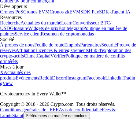
Garde
Pay pour commerçant
Développeurs
Cronos PoS
Cronos EVM
Cronos zkEVM
SDK Pay
SDK d'agent IA
Ressources
Recherche
Actualités du marché
Learn
Convertisseur BTC/
USD
Glossaire
Widgets de prix
Bot telegram
Politique en matière de
plaintes
Service client
Resumen de criptomonedas
Société
À propos de nous
Feuille de route
Emplois
Partenaires
Sécurité
Preuve de
réserves
Affiliation
Licences & enregistrements
Hub d'exploration des
crypto-actifs
Climat
Capital
Vérifier
Politique en matière de conflits
d’intérêts
Mises à jour
X
Actualités des
produits
Événements
Reddit
Discord
Instagram
Facebook
Linkedin
Tradin
gView
Cryptocurrency in Every Wallet™
Copyright © 2018 - 2026 Crypto.com. Tous droits réservés.
Conditions générales de l'EEE
Avis de confidentialité
Fees &
Limits
Statut
Préférences en matière de cookies