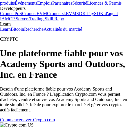
produits
Événements
Emplois
Partenaires
Sécurité
Licences & Permis
Développeurs
Cronos PoS
Cronos EVM
Cronos zkEVM
SDK Pay
SDK d'agent
IA
MCP Servers
Trading Skill Repo
Learn
Learn
Bitcoin
Recherche
Actualités du marché
CRYPTO
Une plateforme fiable pour vos
Academy Sports and Outdoors,
Inc. en France
Besoin d'une plateforme fiable pour vos Academy Sports and
Outdoors, Inc. en France ? L'application Crypto.com vous permet
d'acheter, vendre et suivre vos Academy Sports and Outdoors, Inc. en
toute simplicité. Idéale pour explorer le marché et gérer vos crypto-
actifs facilement.
Commencer avec Crypto.com