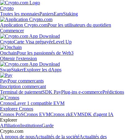
Crypto
Toutes les monnaies
Paniers
Earn
Staking
Application Crypto.com
Pour les utilisateurs du quotidien
Commencer
Crypto
Carte Visa prépayée
Level Up
Onchain
Pour les passionnés de Web3
Obtenir l'extension
Swap
Staker
Explorer les dApps
Pay
Pour commerçants
Inscription commerçant
Terminal de paiement
SDK Pay
Plug-ins e-commerce
Prédictions
Cronos
Layer 1 compatible EVM
Explorez Cronos
Cronos PoS
Cronos EVM
Cronos zkEVM
SDK d'agent IA
Explorer
Affiliation
Institutions
Garde
Crypto.com
À propos de nous
Actualités de la société
Actualités des