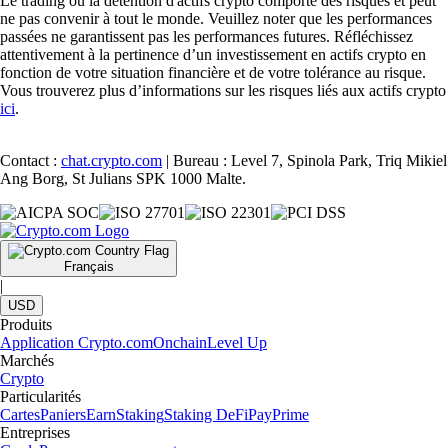
Le trading ou la détention d'actifs crypto comporte des risques et peut
ne pas convenir à tout le monde. Veuillez noter que les performances
passées ne garantissent pas les performances futures. Réfléchissez
attentivement à la pertinence d’un investissement en actifs crypto en
fonction de votre situation financière et de votre tolérance au risque.
Vous trouverez plus d’informations sur les risques liés aux actifs crypto
ici
.
Contact :
chat.crypto.com
| Bureau : Level 7, Spinola Park, Triq Mikiel
Ang Borg, St Julians SPK 1000 Malte.
Français
|
USD
Produits
Application Crypto.com
Onchain
Level Up
Marchés
Crypto
Particularités
Cartes
Paniers
Earn
Staking
Staking DeFi
Pay
Prime
Entreprises