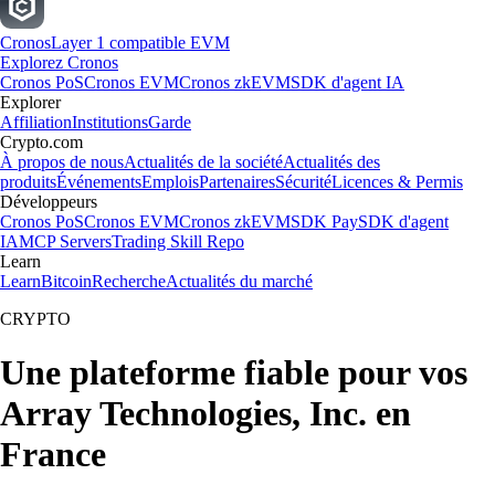
Cronos
Layer 1 compatible EVM
Explorez Cronos
Cronos PoS
Cronos EVM
Cronos zkEVM
SDK d'agent IA
Explorer
Affiliation
Institutions
Garde
Crypto.com
À propos de nous
Actualités de la société
Actualités des
produits
Événements
Emplois
Partenaires
Sécurité
Licences & Permis
Développeurs
Cronos PoS
Cronos EVM
Cronos zkEVM
SDK Pay
SDK d'agent
IA
MCP Servers
Trading Skill Repo
Learn
Learn
Bitcoin
Recherche
Actualités du marché
CRYPTO
Une plateforme fiable pour vos
Array Technologies, Inc. en
France