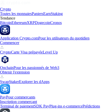
Crypto
Toutes les monnaies
Paniers
Earn
Staking
Tendance
Bitcoin
Ethereum
XRP
Dogecoin
Cronos
Application Crypto.com
Pour les utilisateurs du quotidien
Commencer
Crypto
Carte Visa prépayée
Level Up
Onchain
Pour les passionnés de Web3
Obtenir l'extension
Swap
Staker
Explorer les dApps
Pay
Pour commerçants
Inscription commerçant
Terminal de paiement
SDK Pay
Plug-ins e-commerce
Prédictions