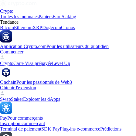
Crypto
Toutes les monnaies
Paniers
Earn
Staking
Tendance
Bitcoin
Ethereum
XRP
Dogecoin
Cronos
Application Crypto.com
Pour les utilisateurs du quotidien
Commencer
Crypto
Carte Visa prépayée
Level Up
Onchain
Pour les passionnés de Web3
Obtenir l'extension
Swap
Staker
Explorer les dApps
Pay
Pour commerçants
Inscription commerçant
Terminal de paiement
SDK Pay
Plug-ins e-commerce
Prédictions