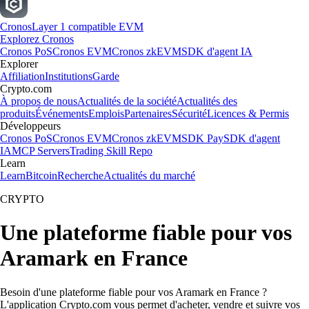
Cronos
Layer 1 compatible EVM
Explorez Cronos
Cronos PoS
Cronos EVM
Cronos zkEVM
SDK d'agent IA
Explorer
Affiliation
Institutions
Garde
Crypto.com
À propos de nous
Actualités de la société
Actualités des
produits
Événements
Emplois
Partenaires
Sécurité
Licences & Permis
Développeurs
Cronos PoS
Cronos EVM
Cronos zkEVM
SDK Pay
SDK d'agent
IA
MCP Servers
Trading Skill Repo
Learn
Learn
Bitcoin
Recherche
Actualités du marché
CRYPTO
Une plateforme fiable pour vos
Aramark en France
Besoin d'une plateforme fiable pour vos Aramark en France ?
L'application Crypto.com vous permet d'acheter, vendre et suivre vos