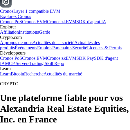
Cronos
Layer 1 compatible EVM
Explorez Cronos
Cronos PoS
Cronos EVM
Cronos zkEVM
SDK d'agent IA
Explorer
Affiliation
Institutions
Garde
Crypto.com
À propos de nous
Actualités de la société
Actualités des
produits
Événements
Emplois
Partenaires
Sécurité
Licences & Permis
Développeurs
Cronos PoS
Cronos EVM
Cronos zkEVM
SDK Pay
SDK d'agent
IA
MCP Servers
Trading Skill Repo
Learn
Learn
Bitcoin
Recherche
Actualités du marché
CRYPTO
Une plateforme fiable pour vos
Alexandria Real Estate Equities,
Inc. en France