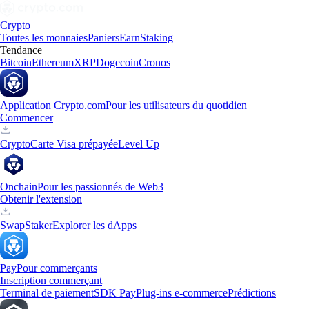
Crypto
Toutes les monnaies
Paniers
Earn
Staking
Tendance
Bitcoin
Ethereum
XRP
Dogecoin
Cronos
Application Crypto.com
Pour les utilisateurs du quotidien
Commencer
Crypto
Carte Visa prépayée
Level Up
Onchain
Pour les passionnés de Web3
Obtenir l'extension
Swap
Staker
Explorer les dApps
Pay
Pour commerçants
Inscription commerçant
Terminal de paiement
SDK Pay
Plug-ins e-commerce
Prédictions