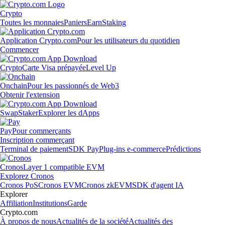
Crypto
Toutes les monnaies
Paniers
Earn
Staking
Application Crypto.com
Pour les utilisateurs du quotidien
Commencer
Crypto
Carte Visa prépayée
Level Up
Onchain
Pour les passionnés de Web3
Obtenir l'extension
Swap
Staker
Explorer les dApps
Pay
Pour commerçants
Inscription commerçant
Terminal de paiement
SDK Pay
Plug-ins e-commerce
Prédictions
Cronos
Layer 1 compatible EVM
Explorez Cronos
Cronos PoS
Cronos EVM
Cronos zkEVM
SDK d'agent IA
Explorer
Affiliation
Institutions
Garde
Crypto.com
À propos de nous
Actualités de la société
Actualités des