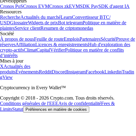
Développeurs
Cronos PoS
Cronos EVM
Cronos zkEVM
SDK Pay
SDK d'agent IA
Ressources
Recherche
Actualités du marché
Learn
Convertisseur BTC/
USD
Glossaire
Widgets de prix
Bot telegram
Politique en matière de
plaintes
Service client
Resumen de criptomonedas
Société
À propos de nous
Feuille de route
Emplois
Partenaires
Sécurité
Preuve de
réserves
Affiliation
Licences & enregistrements
Hub d'exploration des
crypto-actifs
Climat
Capital
Vérifier
Politique en matière de conflits
d’intérêts
Mises à jour
X
Actualités des
produits
Événements
Reddit
Discord
Instagram
Facebook
Linkedin
Tradin
gView
Cryptocurrency in Every Wallet™
Copyright © 2018 - 2026 Crypto.com. Tous droits réservés.
Conditions générales de l'EEE
Avis de confidentialité
Fees &
Limits
Statut
Préférences en matière de cookies