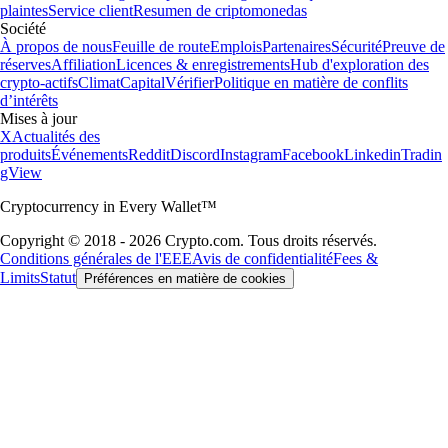
plaintes
Service client
Resumen de criptomonedas
Société
À propos de nous
Feuille de route
Emplois
Partenaires
Sécurité
Preuve de
réserves
Affiliation
Licences & enregistrements
Hub d'exploration des
crypto-actifs
Climat
Capital
Vérifier
Politique en matière de conflits
d’intérêts
Mises à jour
X
Actualités des
produits
Événements
Reddit
Discord
Instagram
Facebook
Linkedin
Tradin
gView
Cryptocurrency in Every Wallet™
Copyright © 2018 - 2026 Crypto.com. Tous droits réservés.
Conditions générales de l'EEE
Avis de confidentialité
Fees &
Limits
Statut
Préférences en matière de cookies