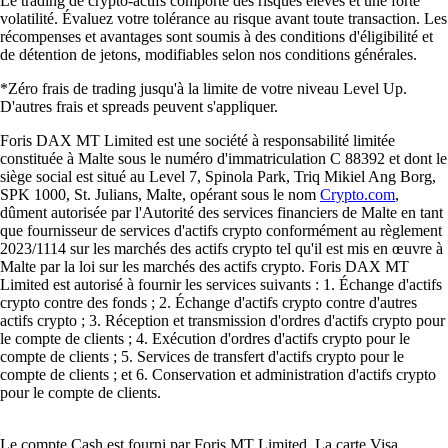
Le trading de crypto-actifs comporte des risques élevés et une forte
volatilité. Évaluez votre tolérance au risque avant toute transaction. Les
récompenses et avantages sont soumis à des conditions d'éligibilité et
de détention de jetons, modifiables selon nos conditions générales.
*Zéro frais de trading jusqu'à la limite de votre niveau Level Up.
D'autres frais et spreads peuvent s'appliquer.
Foris DAX MT Limited est une société à responsabilité limitée
constituée à Malte sous le numéro d'immatriculation C 88392 et dont le
siège social est situé au Level 7, Spinola Park, Triq Mikiel Ang Borg,
SPK 1000, St. Julians, Malte, opérant sous le nom
Crypto.com
,
dûment autorisée par l'Autorité des services financiers de Malte en tant
que fournisseur de services d'actifs crypto conformément au règlement
2023/1114 sur les marchés des actifs crypto tel qu'il est mis en œuvre à
Malte par la loi sur les marchés des actifs crypto. Foris DAX MT
Limited est autorisé à fournir les services suivants : 1. Échange d'actifs
crypto contre des fonds ; 2. Échange d'actifs crypto contre d'autres
actifs crypto ; 3. Réception et transmission d'ordres d'actifs crypto pour
le compte de clients ; 4. Exécution d'ordres d'actifs crypto pour le
compte de clients ; 5. Services de transfert d'actifs crypto pour le
compte de clients ; et 6. Conservation et administration d'actifs crypto
pour le compte de clients.
Le compte Cash est fourni par Foris MT Limited. La carte Visa