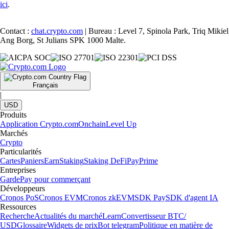
ici
.
Contact :
chat.crypto.com
| Bureau : Level 7, Spinola Park, Triq Mikiel
Ang Borg, St Julians SPK 1000 Malte.
Français
|
USD
Produits
Application Crypto.com
Onchain
Level Up
Marchés
Crypto
Particularités
Cartes
Paniers
Earn
Staking
Staking DeFi
Pay
Prime
Entreprises
Garde
Pay pour commerçant
Développeurs
Cronos PoS
Cronos EVM
Cronos zkEVM
SDK Pay
SDK d'agent IA
Ressources
Recherche
Actualités du marché
Learn
Convertisseur BTC/
USD
Glossaire
Widgets de prix
Bot telegram
Politique en matière de