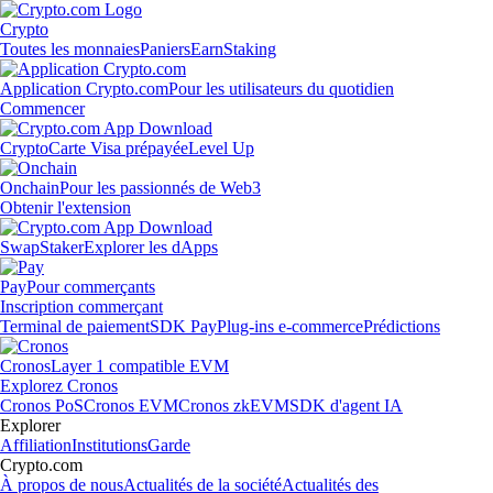
Crypto
Toutes les monnaies
Paniers
Earn
Staking
Application Crypto.com
Pour les utilisateurs du quotidien
Commencer
Crypto
Carte Visa prépayée
Level Up
Onchain
Pour les passionnés de Web3
Obtenir l'extension
Swap
Staker
Explorer les dApps
Pay
Pour commerçants
Inscription commerçant
Terminal de paiement
SDK Pay
Plug-ins e-commerce
Prédictions
Cronos
Layer 1 compatible EVM
Explorez Cronos
Cronos PoS
Cronos EVM
Cronos zkEVM
SDK d'agent IA
Explorer
Affiliation
Institutions
Garde
Crypto.com
À propos de nous
Actualités de la société
Actualités des