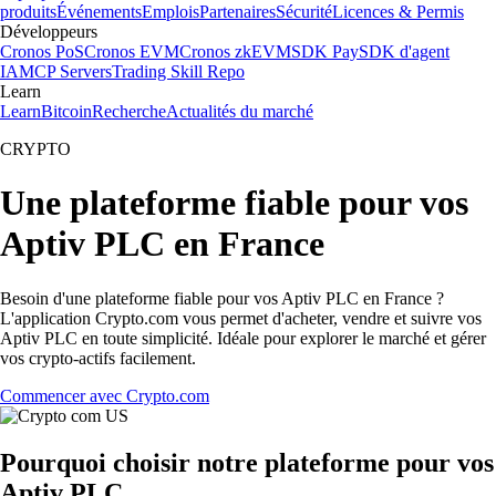
produits
Événements
Emplois
Partenaires
Sécurité
Licences & Permis
Développeurs
Cronos PoS
Cronos EVM
Cronos zkEVM
SDK Pay
SDK d'agent
IA
MCP Servers
Trading Skill Repo
Learn
Learn
Bitcoin
Recherche
Actualités du marché
CRYPTO
Une plateforme fiable pour vos
Aptiv PLC en France
Besoin d'une plateforme fiable pour vos Aptiv PLC en France ?
L'application Crypto.com vous permet d'acheter, vendre et suivre vos
Aptiv PLC en toute simplicité. Idéale pour explorer le marché et gérer
vos crypto-actifs facilement.
Commencer avec Crypto.com
Pourquoi choisir notre plateforme pour vos
Aptiv PLC