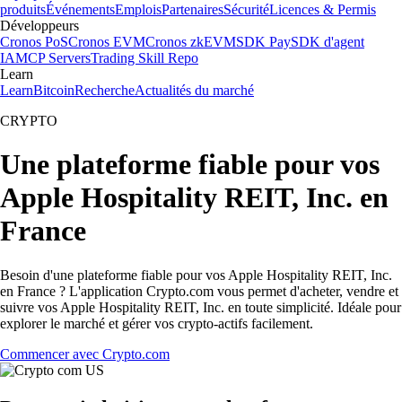
produits
Événements
Emplois
Partenaires
Sécurité
Licences & Permis
Développeurs
Cronos PoS
Cronos EVM
Cronos zkEVM
SDK Pay
SDK d'agent
IA
MCP Servers
Trading Skill Repo
Learn
Learn
Bitcoin
Recherche
Actualités du marché
CRYPTO
Une plateforme fiable pour vos
Apple Hospitality REIT, Inc. en
France
Besoin d'une plateforme fiable pour vos Apple Hospitality REIT, Inc.
en France ? L'application Crypto.com vous permet d'acheter, vendre et
suivre vos Apple Hospitality REIT, Inc. en toute simplicité. Idéale pour
explorer le marché et gérer vos crypto-actifs facilement.
Commencer avec Crypto.com