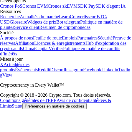
Développeurs
Cronos PoS
Cronos EVM
Cronos zkEVM
SDK Pay
SDK d'agent IA
Ressources
Recherche
Actualités du marché
Learn
Convertisseur BTC/
USD
Glossaire
Widgets de prix
Bot telegram
Politique en matière de
plaintes
Service client
Resumen de criptomonedas
Société
À propos de nous
Feuille de route
Emplois
Partenaires
Sécurité
Preuve de
réserves
Affiliation
Licences & enregistrements
Hub d'exploration des
crypto-actifs
Climat
Capital
Vérifier
Politique en matière de conflits
d’intérêts
Mises à jour
X
Actualités des
produits
Événements
Reddit
Discord
Instagram
Facebook
Linkedin
Tradin
gView
Cryptocurrency in Every Wallet™
Copyright © 2018 - 2026 Crypto.com. Tous droits réservés.
Conditions générales de l'EEE
Avis de confidentialité
Fees &
Limits
Statut
Préférences en matière de cookies