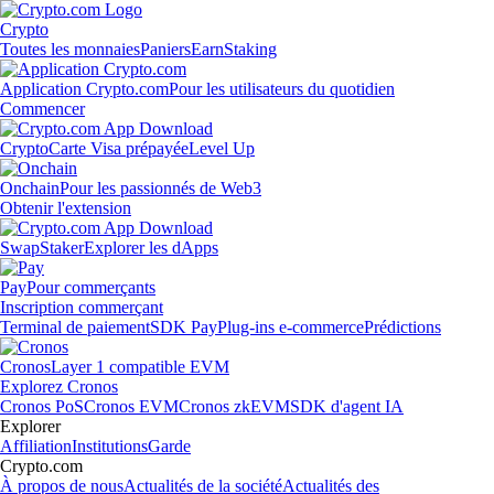
Crypto
Toutes les monnaies
Paniers
Earn
Staking
Application Crypto.com
Pour les utilisateurs du quotidien
Commencer
Crypto
Carte Visa prépayée
Level Up
Onchain
Pour les passionnés de Web3
Obtenir l'extension
Swap
Staker
Explorer les dApps
Pay
Pour commerçants
Inscription commerçant
Terminal de paiement
SDK Pay
Plug-ins e-commerce
Prédictions
Cronos
Layer 1 compatible EVM
Explorez Cronos
Cronos PoS
Cronos EVM
Cronos zkEVM
SDK d'agent IA
Explorer
Affiliation
Institutions
Garde
Crypto.com
À propos de nous
Actualités de la société
Actualités des