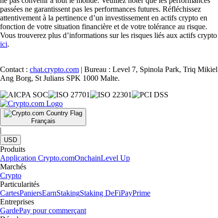
ne pas convenir à tout le monde. Veuillez noter que les performances
passées ne garantissent pas les performances futures. Réfléchissez
attentivement à la pertinence d’un investissement en actifs crypto en
fonction de votre situation financière et de votre tolérance au risque.
Vous trouverez plus d’informations sur les risques liés aux actifs crypto
ici
.
Contact :
chat.crypto.com
| Bureau : Level 7, Spinola Park, Triq Mikiel
Ang Borg, St Julians SPK 1000 Malte.
Français
|
USD
Produits
Application Crypto.com
Onchain
Level Up
Marchés
Crypto
Particularités
Cartes
Paniers
Earn
Staking
Staking DeFi
Pay
Prime
Entreprises
Garde
Pay pour commerçant