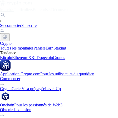
Marchés
Particuliers
Entreprises
Découvrir
/
Se connecter
S'inscrire
Crypto
Toutes les monnaies
Paniers
Earn
Staking
Tendance
Bitcoin
Ethereum
XRP
Dogecoin
Cronos
Application Crypto.com
Pour les utilisateurs du quotidien
Commencer
Crypto
Carte Visa prépayée
Level Up
Onchain
Pour les passionnés de Web3
Obtenir l'extension