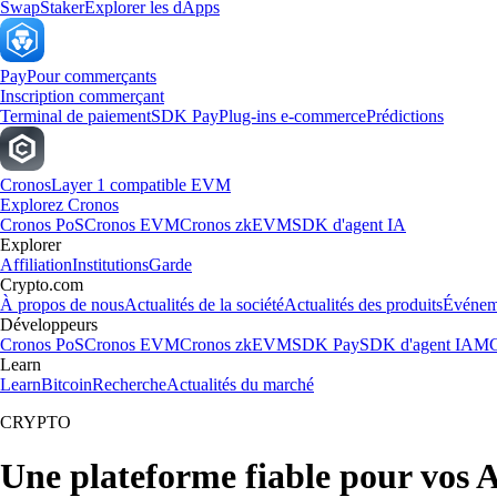
Swap
Staker
Explorer les dApps
Pay
Pour commerçants
Inscription commerçant
Terminal de paiement
SDK Pay
Plug-ins e-commerce
Prédictions
Cronos
Layer 1 compatible EVM
Explorez Cronos
Cronos PoS
Cronos EVM
Cronos zkEVM
SDK d'agent IA
Explorer
Affiliation
Institutions
Garde
Crypto.com
À propos de nous
Actualités de la société
Actualités des produits
Événem
Développeurs
Cronos PoS
Cronos EVM
Cronos zkEVM
SDK Pay
SDK d'agent IA
MC
Learn
Learn
Bitcoin
Recherche
Actualités du marché
CRYPTO
Une plateforme fiable pour vos 