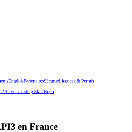
ents
Emplois
Partenaires
Sécurité
Licences & Permis
P Servers
Trading Skill Repo
API3 en France