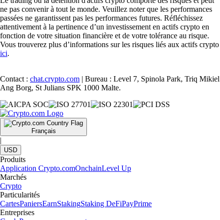
Le trading ou la détention d'actifs crypto comporte des risques et peut
ne pas convenir à tout le monde. Veuillez noter que les performances
passées ne garantissent pas les performances futures. Réfléchissez
attentivement à la pertinence d’un investissement en actifs crypto en
fonction de votre situation financière et de votre tolérance au risque.
Vous trouverez plus d’informations sur les risques liés aux actifs crypto
ici
.
Contact :
chat.crypto.com
| Bureau : Level 7, Spinola Park, Triq Mikiel
Ang Borg, St Julians SPK 1000 Malte.
Français
|
USD
Produits
Application Crypto.com
Onchain
Level Up
Marchés
Crypto
Particularités
Cartes
Paniers
Earn
Staking
Staking DeFi
Pay
Prime
Entreprises