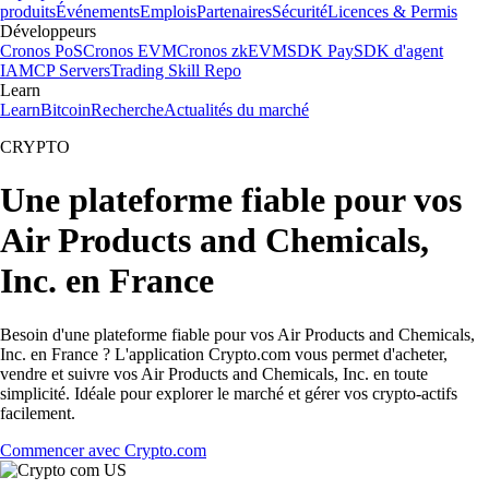
produits
Événements
Emplois
Partenaires
Sécurité
Licences & Permis
Développeurs
Cronos PoS
Cronos EVM
Cronos zkEVM
SDK Pay
SDK d'agent
IA
MCP Servers
Trading Skill Repo
Learn
Learn
Bitcoin
Recherche
Actualités du marché
CRYPTO
Une plateforme fiable pour vos
Air Products and Chemicals,
Inc. en France
Besoin d'une plateforme fiable pour vos Air Products and Chemicals,
Inc. en France ? L'application Crypto.com vous permet d'acheter,
vendre et suivre vos Air Products and Chemicals, Inc. en toute
simplicité. Idéale pour explorer le marché et gérer vos crypto-actifs
facilement.
Commencer avec Crypto.com