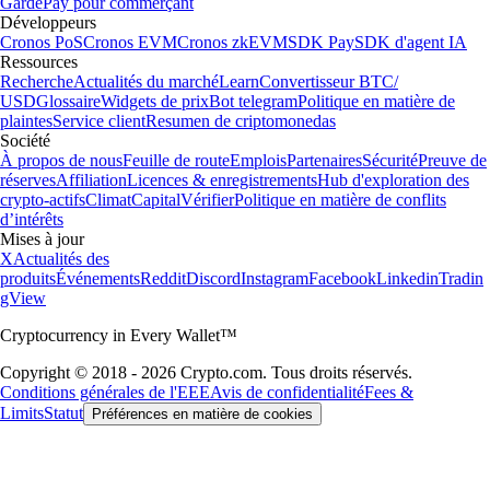
Garde
Pay pour commerçant
Développeurs
Cronos PoS
Cronos EVM
Cronos zkEVM
SDK Pay
SDK d'agent IA
Ressources
Recherche
Actualités du marché
Learn
Convertisseur BTC/
USD
Glossaire
Widgets de prix
Bot telegram
Politique en matière de
plaintes
Service client
Resumen de criptomonedas
Société
À propos de nous
Feuille de route
Emplois
Partenaires
Sécurité
Preuve de
réserves
Affiliation
Licences & enregistrements
Hub d'exploration des
crypto-actifs
Climat
Capital
Vérifier
Politique en matière de conflits
d’intérêts
Mises à jour
X
Actualités des
produits
Événements
Reddit
Discord
Instagram
Facebook
Linkedin
Tradin
gView
Cryptocurrency in Every Wallet™
Copyright © 2018 - 2026 Crypto.com. Tous droits réservés.
Conditions générales de l'EEE
Avis de confidentialité
Fees &
Limits
Statut
Préférences en matière de cookies