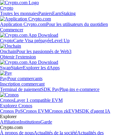
Crypto
Toutes les monnaies
Paniers
Earn
Staking
Application Crypto.com
Pour les utilisateurs du quotidien
Commencer
Crypto
Carte Visa prépayée
Level Up
Onchain
Pour les passionnés de Web3
Obtenir l'extension
Swap
Staker
Explorer les dApps
Pay
Pour commerçants
Inscription commerçant
Terminal de paiement
SDK Pay
Plug-ins e-commerce
Cronos
Layer 1 compatible EVM
Explorez Cronos
Cronos PoS
Cronos EVM
Cronos zkEVM
SDK d'agent IA
Explorer
Affiliation
Institutions
Garde
Crypto.com
À propos de nous
Actualités de la société
Actualités des